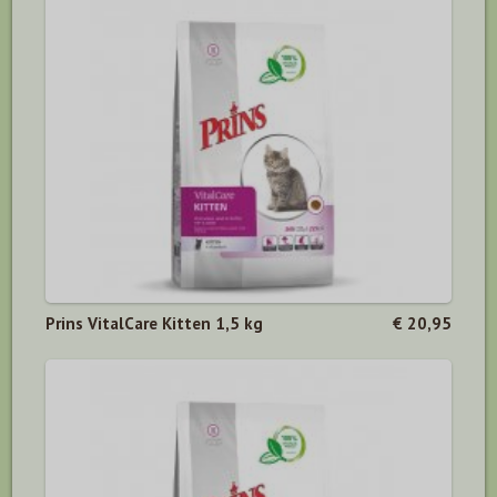
Prins VitalCare Kitten 1,5 kg
€ 20,95