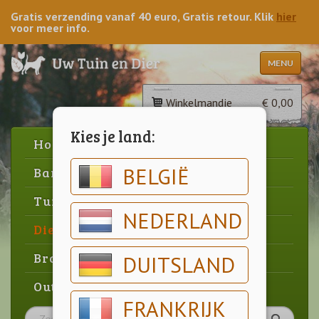
Gratis verzending vanaf 40 euro, Gratis retour. Klik
hier
voor meer info.
MENU
Winkelmandje
€ 0,00
Kies je land:
Home
BELGIË
Barbecue
Tuin
NEDERLAND
Dier
Brood & gebak
DUITSLAND
Outlet
FRANKRIJK