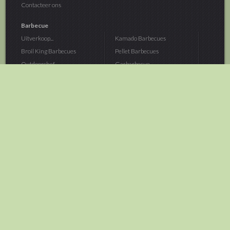
Contacteer ons
Barbecue
Uitverkoop...
Kamado Barbecues
Broil King Barbecues
Pellet Barbecues
Outdoorchef...
Gasbarbecue
Monolith Kamado...
Houtskoolbarbecue
The Bastard...
Hout Barbecue
Kamado Joe Barbecue
Vuurschalen &...
Traeger Pellet...
Buitenovens
> Meer categoriën
Tuin
Dier
Brandstoffen
Winterartikelen
Laarzen & Klompen
Hond
Brievenbussen
Neerhofdier
Huis & Keuken
Kat
Tuingereedschap
Vijver
Tuinbenodigdheden
Aquarium