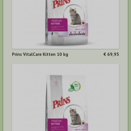
Prins VitalCare Kitten 10 kg
€ 69,95