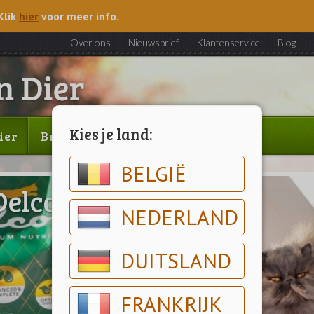
Klik
hier
voor meer info.
Over ons
Nieuwsbrief
Klantenservice
Blog
Kies je land:
ier
Brood & gebak
Outlet
BELGIË
Delcon Kat
NEDERLAND
DUITSLAND
FRANKRIJK