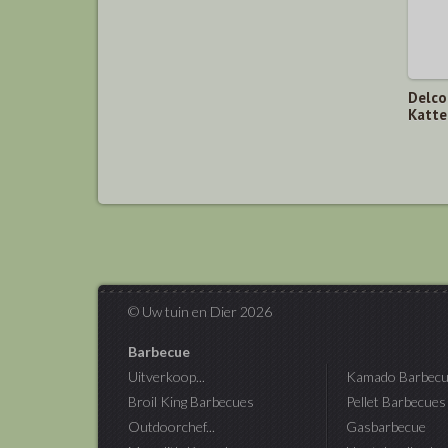
Delco
Katte
© Uw tuin en Dier 2026
Barbecue
Uitverkoop...
Kamado Barbecu
Broil King Barbecues
Pellet Barbecues
Outdoorchef...
Gasbarbecue