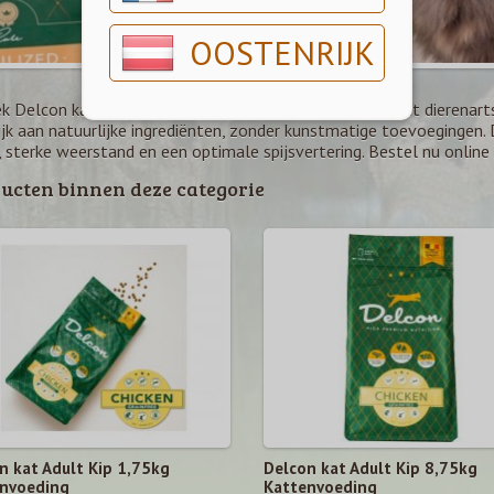
OOSTENRIJK
k Delcon kattenvoer – premium voeding ontwikkeld met dierenartse
Rijk aan natuurlijke ingrediënten, zonder kunstmatige toevoeginge
 sterke weerstand en een optimale spijsvertering. Bestel nu online 
ucten binnen deze categorie
n kat Adult Kip 1,75kg
Delcon kat Adult Kip 8,75kg
nvoeding
Kattenvoeding