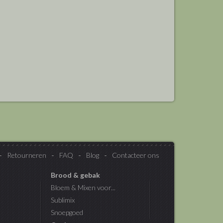
Retourneren
FAQ
Blog
Contacteer ons
Brood & gebak
Bloem & Mixen voor...
Sublimix
Snoepgoed