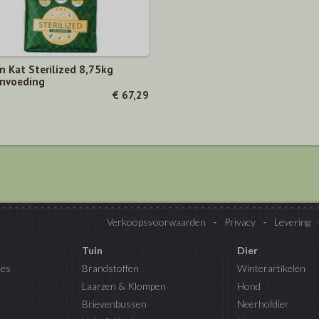
n Kat Sterilized 8,75kg
nvoeding
€ 67,29
Verkoopsvoorwaarden
Privacy
Levering
Tuin
Dier
es
Brandstoffen
Winterartikelen
Laarzen & Klompen
Hond
Brievenbussen
Neerhofdier