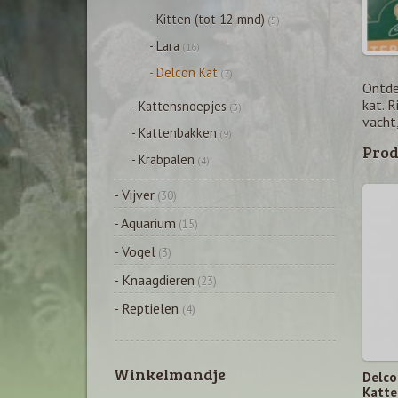
- Kitten (tot 12 mnd)
(5)
- Lara
(16)
- Delcon Kat
(7)
Ontde
kat. 
- Kattensnoepjes
(3)
vacht,
- Kattenbakken
(9)
Prod
- Krabpalen
(4)
- Vijver
(30)
- Aquarium
(15)
- Vogel
(3)
- Knaagdieren
(23)
- Reptielen
(4)
Winkelmandje
Delco
Katte