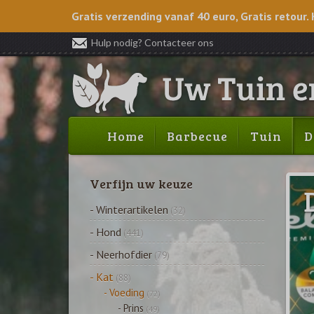
Gratis verzending vanaf 40 euro, Gratis retour. 
Hulp nodig? Contacteer ons
Home
Barbecue
Tuin
D
Verfijn uw keuze
- Winterartikelen
(32)
- Hond
(441)
- Neerhofdier
(79)
- Kat
(88)
- Voeding
(72)
- Prins
(49)