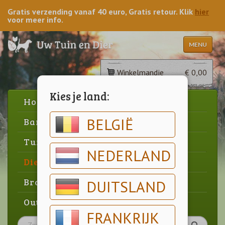
Gratis verzending vanaf 40 euro, Gratis retour. Klik
hier
voor meer info.
MENU
Winkelmandje
€ 0,00
Kies je land:
Home
BELGIË
Barbecue
Tuin
NEDERLAND
Dier
Brood & gebak
DUITSLAND
Outlet
FRANKRIJK