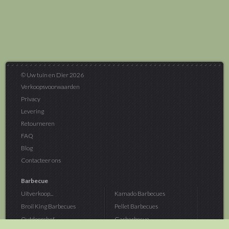
© Uw tuin en Dier 2026
Verkoopsvoorwaarden
Privacy
Levering
Retourneren
FAQ
Blog
Contacteer ons
Barbecue
Uitverkoop...
Kamado Barbecues
Broil King Barbecues
Pellet Barbecues
Outdoorchef...
Gasbarbecue