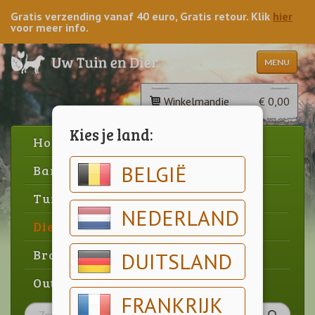
Gratis verzending vanaf 40 euro, Gratis retour. Klik
hier
voor meer info.
MENU
Winkelmandje
€ 0,00
Kies je land:
Home
BELGIË
Barbecue
Tuin
NEDERLAND
Dier
Brood & gebak
DUITSLAND
Outlet
FRANKRIJK