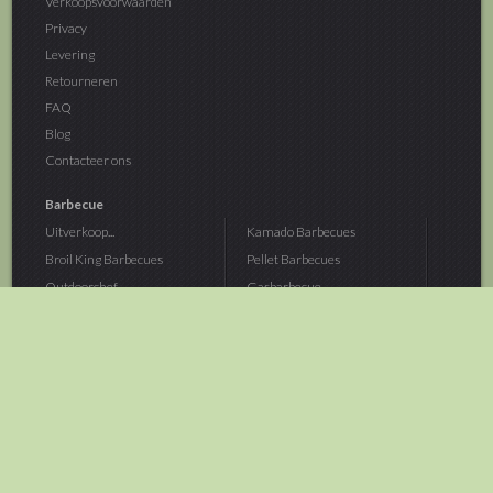
Verkoopsvoorwaarden
Privacy
Levering
Retourneren
FAQ
Blog
Contacteer ons
Barbecue
Uitverkoop...
Kamado Barbecues
Broil King Barbecues
Pellet Barbecues
Outdoorchef...
Gasbarbecue
Monolith Kamado...
Houtskoolbarbecue
The Bastard...
Hout Barbecue
Kamado Joe Barbecue
Vuurschalen &...
Traeger Pellet...
Buitenovens
> Meer categoriën
Tuin
Dier