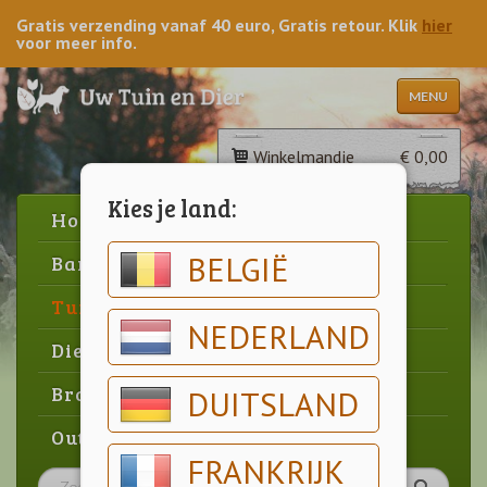
Gratis verzending vanaf 40 euro, Gratis retour. Klik
hier
voor meer info.
MENU
Winkelmandje
€ 0,00
Kies je land:
Home
BELGIË
Barbecue
Tuin
NEDERLAND
Dier
Brood & gebak
DUITSLAND
Outlet
FRANKRIJK