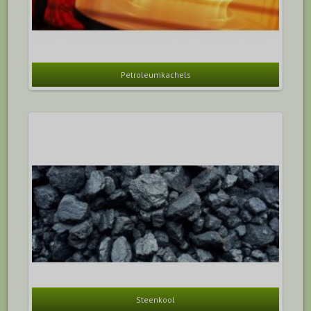
Petroleumkachels
Steenkool