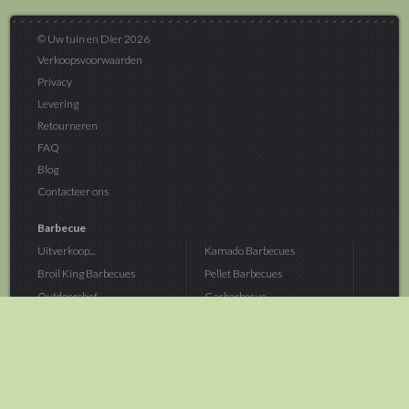
© Uw tuin en Dier 2026
Verkoopsvoorwaarden
Privacy
Levering
Retourneren
FAQ
Blog
Contacteer ons
Barbecue
Uitverkoop...
Kamado Barbecues
Broil King Barbecues
Pellet Barbecues
Outdoorchef...
Gasbarbecue
Monolith Kamado...
Houtskoolbarbecue
The Bastard...
Hout Barbecue
Kamado Joe Barbecue
Vuurschalen &...
Traeger Pellet...
Buitenovens