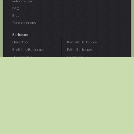
Retourneren
FAQ
Blog
Contacteer ons
Barbecue
Uitverkoop...
Kamado Barbecues
Broil King Barbecues
Pellet Barbecues
Outdoorchef...
Gasbarbecue
Monolith Kamado...
Houtskoolbarbecue
The Bastard...
Hout Barbecue
Kamado Joe Barbecue
Vuurschalen &...
Traeger Pellet...
Buitenovens
> Meer categoriën
Tuin
Dier
Brandstoffen
Winterartikelen
Laarzen & Klompen
Hond
Brievenbussen
Neerhofdier