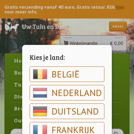
Gratis verzending vanaf 40 euro, Gratis retour. Klik
hier
voor meer info.
MENU
Winkelmandje
€ 0,00
Kies je land:
Home
BELGIË
Barbecue
Tuin
NEDERLAND
Dier
Brood & gebak
DUITSLAND
Outlet
FRANKRIJK