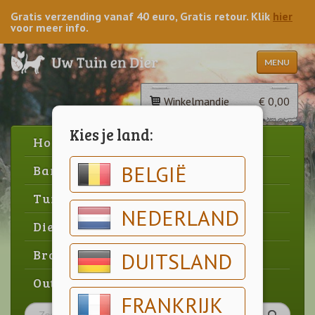
Gratis verzending vanaf 40 euro, Gratis retour. Klik
hier
voor meer info.
MENU
Winkelmandje
€ 0,00
Kies je land:
Home
BELGIË
Barbecue
Tuin
NEDERLAND
Dier
Brood & gebak
DUITSLAND
Outlet
FRANKRIJK