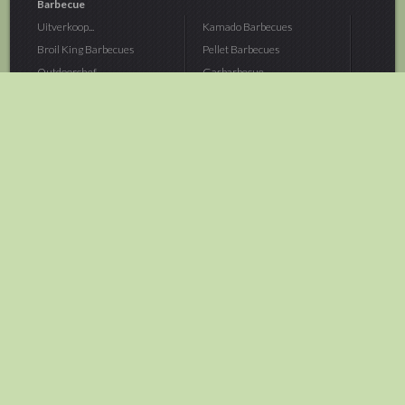
Barbecue
Uitverkoop...
Kamado Barbecues
Broil King Barbecues
Pellet Barbecues
Outdoorchef...
Gasbarbecue
Monolith Kamado...
Houtskoolbarbecue
The Bastard...
Hout Barbecue
Kamado Joe Barbecue
Vuurschalen &...
Traeger Pellet...
Buitenovens
> Meer categoriën
Tuin
Dier
Brandstoffen
Winterartikelen
Laarzen & Klompen
Hond
Brievenbussen
Neerhofdier
Huis & Keuken
Kat
Tuingereedschap
Vijver
Tuinbenodigdheden
Aquarium
Moestuin
Vogel