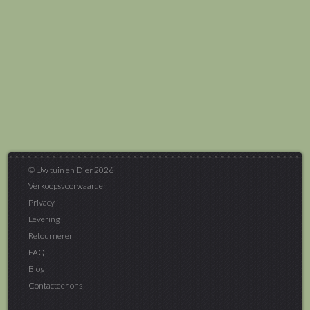
© Uw tuin en Dier 2026
Verkoopsvoorwaarden
Privacy
Levering
Retourneren
FAQ
Blog
Contacteer ons