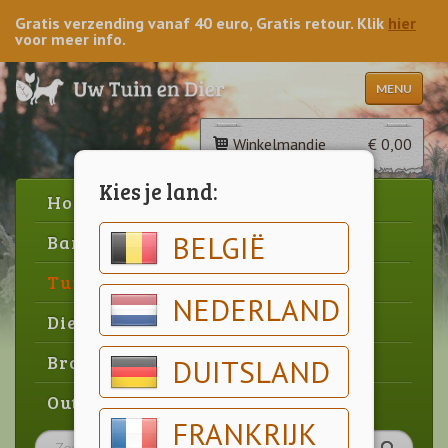
Gratis verzending vanaf 40 euro, Gratis retour. Klik
hier
voor meer info.
MENU
Winkelmandje
€ 0,00
Kies je land:
Home
BELGIË
Barbecue
Tuin
NEDERLAND
Dier
Brood & gebak
DUITSLAND
Outlet
FRANKRIJK