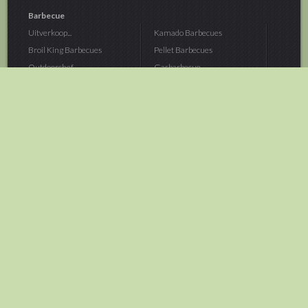
Barbecue
Uitverkoop...
Kamado Barbecues
Broil King Barbecues
Pellet Barbecues
Outdoorchef...
Gasbarbecue
Monolith Kamado...
Houtskoolbarbecue
The Bastard...
Hout Barbecue
Kamado Joe Barbecue
Vuurschalen &...
Traeger Pellet...
Buitenovens
> Meer categoriën
Tuin
Dier
Brandstoffen
Winterartikelen
Laarzen & Klompen
Hond
Brievenbussen
Neerhofdier
Huis & Keuken
Kat
Tuingereedschap
Vijver
Tuinbenodigdheden
Aquarium
Moestuin
Vogel