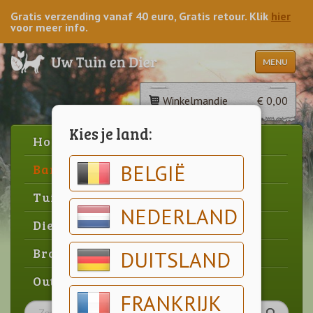
Gratis verzending vanaf 40 euro, Gratis retour. Klik
hier
voor meer info.
MENU
Winkelmandje
€ 0,00
Kies je land:
Home
BELGIË
Barbecue
Tuin
NEDERLAND
Dier
Brood & gebak
DUITSLAND
Outlet
FRANKRIJK