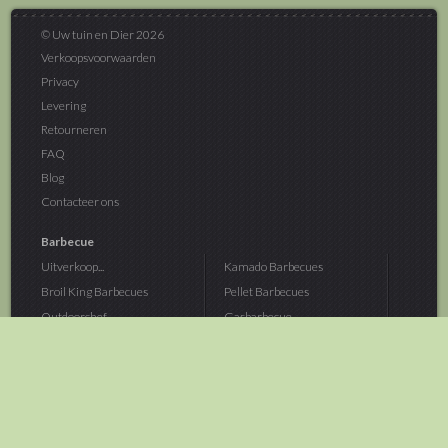
© Uw tuin en Dier 2026
Verkoopsvoorwaarden
Privacy
Levering
Retourneren
FAQ
Blog
Contacteer ons
Barbecue
Uitverkoop...
Kamado Barbecues
Broil King Barbecues
Pellet Barbecues
Outdoorchef...
Gasbarbecue
Monolith Kamado...
Houtskoolbarbecue
The Bastard...
Hout Barbecue
Kamado Joe Barbecue
Vuurschalen &...
Traeger Pellet...
Buitenovens
> Meer categoriën