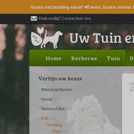
Gratis verzending vanaf 40 euro, Gratis retour. 
Hulp nodig? Contacteer ons
Home
Barbecue
Tuin
D
Verfijn uw keuze
- Winterartikelen
(32)
- Hond
(441)
- Neerhofdier
(79)
- Kat
(88)
- Voeding
(72)
- Prins
(49)