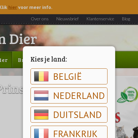
Klik
hier
voor meer info.
Over ons
Nieuwsbrief
Klantenservice
Blog
Kies je land:
ier
Brood & gebak
Outlet
BELGIË
Prins Fit Selection
NEDERLAND
DUITSLAND
FRANKRIJK