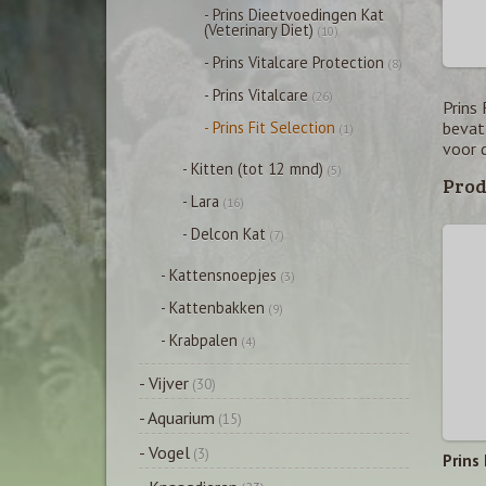
- Prins Dieetvoedingen Kat
(Veterinary Diet)
(10)
- Prins Vitalcare Protection
(8)
- Prins Vitalcare
(26)
Prins
bevat 
- Prins Fit Selection
(1)
voor d
- Kitten (tot 12 mnd)
(5)
Prod
- Lara
(16)
- Delcon Kat
(7)
- Kattensnoepjes
(3)
- Kattenbakken
(9)
- Krabpalen
(4)
- Vijver
(30)
- Aquarium
(15)
- Vogel
(3)
Prins