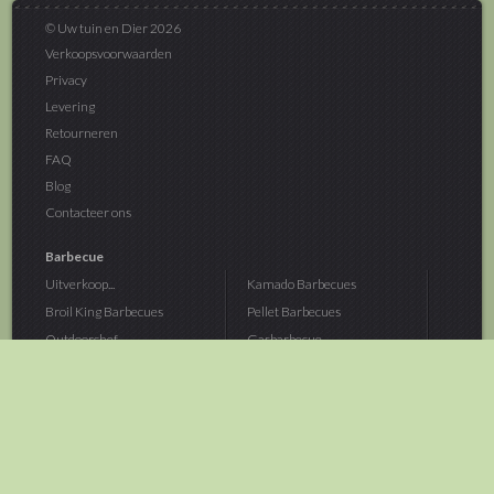
© Uw tuin en Dier 2026
Verkoopsvoorwaarden
Privacy
Levering
Retourneren
FAQ
Blog
Contacteer ons
Barbecue
Uitverkoop...
Kamado Barbecues
Broil King Barbecues
Pellet Barbecues
Outdoorchef...
Gasbarbecue
Monolith Kamado...
Houtskoolbarbecue
The Bastard...
Hout Barbecue
Kamado Joe Barbecue
Vuurschalen &...
Traeger Pellet...
Buitenovens
> Meer categoriën