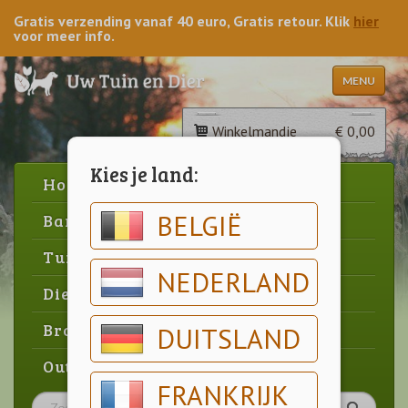
Gratis verzending vanaf 40 euro, Gratis retour. Klik
hier
voor meer info.
MENU
Winkelmandje
€ 0,00
Kies je land:
Home
BELGIË
Barbecue
Tuin
NEDERLAND
Dier
Brood & gebak
DUITSLAND
Outlet
FRANKRIJK