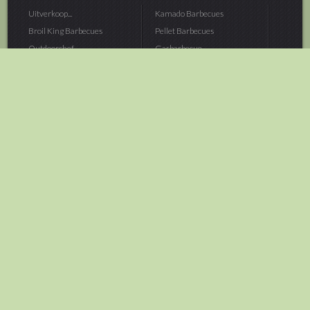
Uitverkoop...
Kamado Barbecues
Broil King Barbecues
Pellet Barbecues
Outdoorchef...
Gasbarbecue
Monolith Kamado...
Houtskoolbarbecue
The Bastard...
Hout Barbecue
Kamado Joe Barbecue
Vuurschalen &...
Traeger Pellet...
Buitenovens
> Meer categoriën
Tuin
Dier
Brandstoffen
Winterartikelen
Laarzen & Klompen
Hond
Brievenbussen
Neerhofdier
Huis & Keuken
Kat
Tuingereedschap
Vijver
Tuinbenodigdheden
Aquarium
Moestuin
Vogel
> Meer categoriëen
> Meer categoriëen