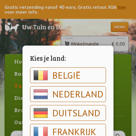
Gratis verzending vanaf 40 euro, Gratis retour. Klik
hier
voor meer info.
MENU
Winkelmandje
€ 0,00
Kies je land:
Home
BELGIË
Barbecue
Tuin
NEDERLAND
Dier
Brood & gebak
DUITSLAND
Outlet
FRANKRIJK