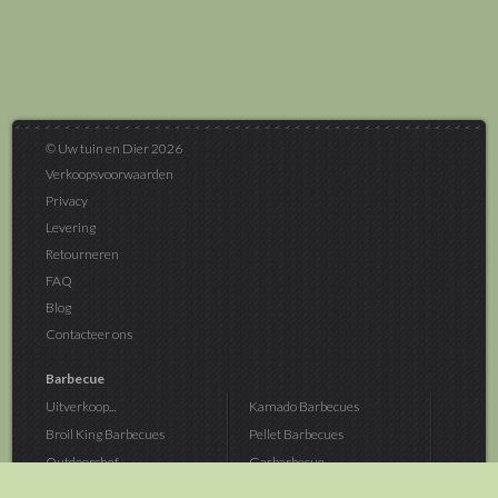
© Uw tuin en Dier 2026
Verkoopsvoorwaarden
Privacy
Levering
Retourneren
FAQ
Blog
Contacteer ons
Barbecue
Uitverkoop...
Kamado Barbecues
Broil King Barbecues
Pellet Barbecues
Outdoorchef...
Gasbarbecue
Monolith Kamado...
Houtskoolbarbecue