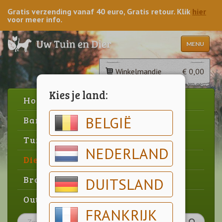
Gratis verzending vanaf 40 euro, Gratis retour. Klik
hier
voor meer info.
MENU
Winkelmandje
€ 0,00
Kies je land:
Home
BELGIË
Barbecue
Tuin
NEDERLAND
Dier
Brood & gebak
DUITSLAND
Outlet
FRANKRIJK