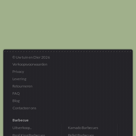
© Uw tuin en Dier 2026
Verkoopsvoorwaarden
Privacy
Levering
Retourneren
FAQ
Blog
Contacteer ons
Barbecue
Uitverkoop...
Kamado Barbecues
Broil King Barbecues
Pellet Barbecues