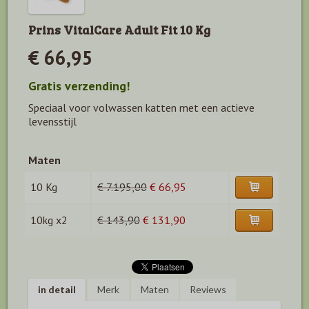
Prins VitalCare Adult Fit 10 Kg
€ 66,95
Gratis verzending!
Speciaal voor volwassen katten met een actieve
levensstijl
Maten
10 Kg
€ 7.195,00
€ 66,95
10kg x2
€ 143,90
€ 131,90
in detail
Merk
Maten
Reviews