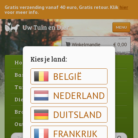
Gratis verzending vanaf 40 euro, Gratis retour. Klik
hier
voor meer info.
MENU
Winkelmandje
€ 0,00
Kies je land:
Home
BELGIË
Barbecue
Tuin
NEDERLAND
Dier
Brood & gebak
DUITSLAND
Outlet
FRANKRIJK