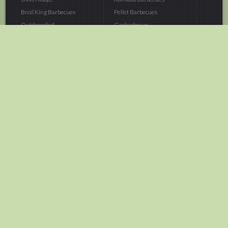
Broil King Barbecues
Pellet Barbecues
Outdoorchef...
Gasbarbecue
Monolith Kamado...
Houtskoolbarbecue
The Bastard...
Hout Barbecue
Kamado Joe Barbecue
Vuurschalen &...
Traeger Pellet...
Buitenovens
> Meer categoriën
Tuin
Dier
Brandstoffen
Winterartikelen
Laarzen & Klompen
Hond
Brievenbussen
Neerhofdier
Huis & Keuken
Kat
Tuingereedschap
Vijver
Tuinbenodigdheden
Aquarium
Moestuin
Vogel
> Meer categoriëen
> Meer categoriëen