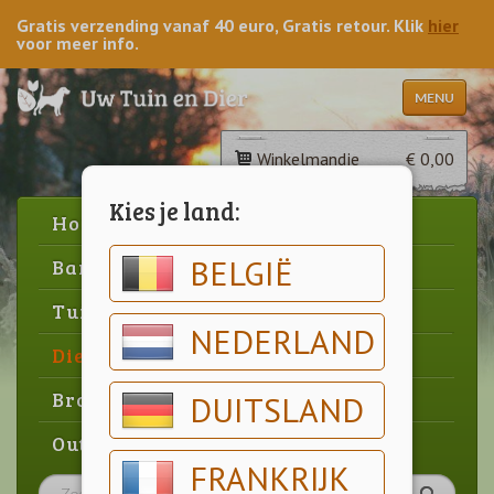
Gratis verzending vanaf 40 euro, Gratis retour. Klik
hier
voor meer info.
MENU
Winkelmandje
€ 0,00
Kies je land:
Home
BELGIË
Barbecue
Tuin
NEDERLAND
Dier
Brood & gebak
DUITSLAND
Outlet
FRANKRIJK