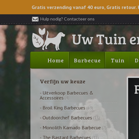
Gratis verzending vanaf 40 euro, Gratis retour. 
Hulp nodig? Contacteer ons
Home
Barbecue
Tuin
D
Verfijn uw keuze
- Uitverkoop Barbecues &
Accessoires
(4)
- Broil King Barbecues
(69)
- Outdoorchef Barbecues
(15)
- Monolith Kamado Barbecue
(7)
- The Bastard Barbecues
(31)