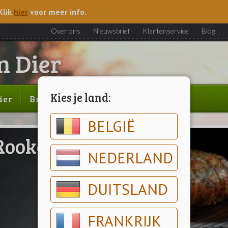
Klik
hier
voor meer info.
Over ons
Nieuwsbrief
Klantenservice
Blog
Kies je land:
ier
Brood & gebak
Outlet
BELGIË
Rookovens
NEDERLAND
DUITSLAND
FRANKRIJK