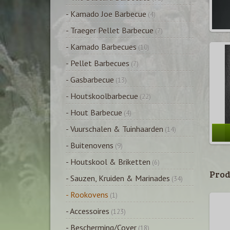
- Kamado Joe Barbecue
(4)
- Traeger Pellet Barbecue
(7)
- Kamado Barbecues
(10)
- Pellet Barbecues
(7)
- Gasbarbecue
(13)
- Houtskoolbarbecue
(22)
- Hout Barbecue
(4)
- Vuurschalen & Tuinhaarden
(14)
- Buitenovens
(9)
- Houtskool & Briketten
(6)
Prod
- Sauzen, Kruiden & Marinades
(34)
- Rookovens
(1)
- Accessoires
(123)
- Bescherming/Cover
(18)