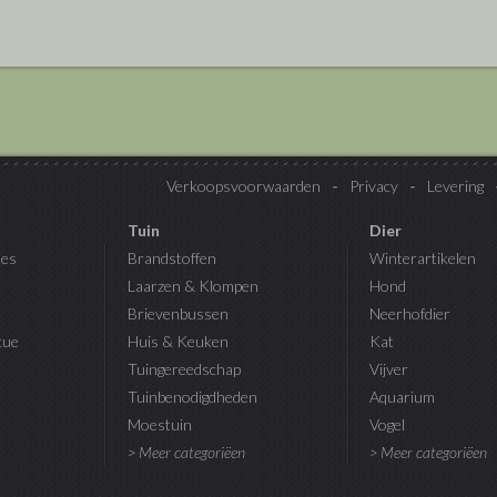
Verkoopsvoorwaarden
Privacy
Levering
Tuin
Dier
es
Brandstoffen
Winterartikelen
Laarzen & Klompen
Hond
Brievenbussen
Neerhofdier
cue
Huis & Keuken
Kat
Tuingereedschap
Vijver
Tuinbenodigdheden
Aquarium
Moestuin
Vogel
> Meer categoriëen
> Meer categoriëen