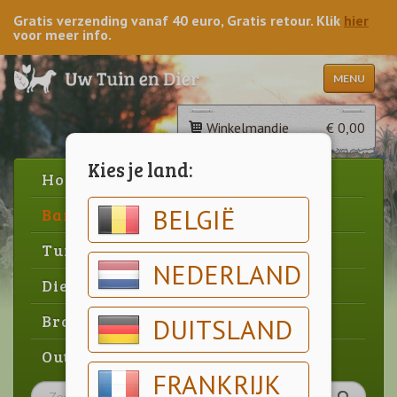
Gratis verzending vanaf 40 euro, Gratis retour. Klik
hier
voor meer info.
MENU
Winkelmandje
€ 0,00
Kies je land:
Home
BELGIË
Barbecue
Tuin
NEDERLAND
Dier
Brood & gebak
DUITSLAND
Outlet
FRANKRIJK