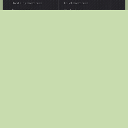
Broil King Barbecues
Pellet Barbecues
Outdoorchef...
Gasbarbecue
Monolith Kamado...
Houtskoolbarbecue
The Bastard...
Hout Barbecue
Kamado Joe Barbecue
Vuurschalen &...
Traeger Pellet...
Buitenovens
> Meer categoriën
Tuin
Dier
Brandstoffen
Winterartikelen
Laarzen & Klompen
Hond
Brievenbussen
Neerhofdier
Huis & Keuken
Kat
Tuingereedschap
Vijver
Tuinbenodigdheden
Aquarium
Moestuin
Vogel
> Meer categoriëen
> Meer categoriëen