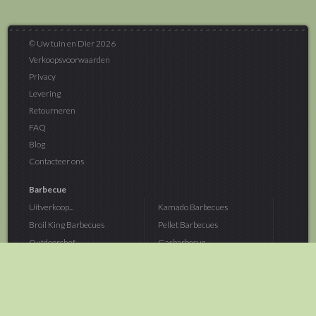
© Uw tuin en Dier 2026
Verkoopsvoorwaarden
Privacy
Levering
Retourneren
FAQ
Blog
Contacteer ons
Barbecue
Uitverkoop...
Kamado Barbecues
Broil King Barbecues
Pellet Barbecues
Outdoorchef...
Gasbarbecue
Monolith Kamado...
Houtskoolbarbecue
The Bastard...
Hout Barbecue
Kamado Joe Barbecue
Vuurschalen &...
Traeger Pellet...
Buitenovens