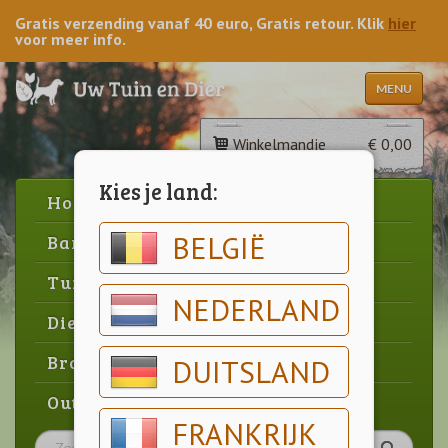
Gratis verzending vanaf 40 euro, Gratis retour. Klik
hier
voor meer info.
MENU
Winkelmandje
€ 0,00
Kies je land:
Home
BELGIË
Barbecue
Tuin
NEDERLAND
Dier
Brood & gebak
DUITSLAND
Outlet
FRANKRIJK