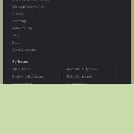
Verkoopsvoorwaarden
Privacy
Levering
Retourneren
FAQ
Blog
Contacteer ons
Barbecue
Uitverkoop...
Kamado Barbecues
Broil King Barbecues
Pellet Barbecues
Outdoorchef...
Gasbarbecue
Monolith Kamado...
Houtskoolbarbecue
The Bastard...
Hout Barbecue
Kamado Joe Barbecue
Vuurschalen &...
Traeger Pellet...
Buitenovens
> Meer categoriën