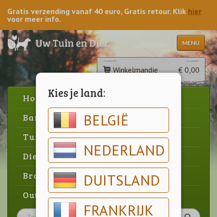
Gratis verzending vanaf 40 euro, Gratis retour. Klik
hier
voor meer info.
MENU
Winkelmandje
€ 0,00
Kies je land:
Home
BELGIË
Barbecue
Tuin
NEDERLAND
Dier
Brood & gebak
DUITSLAND
Outlet
FRANKRIJK