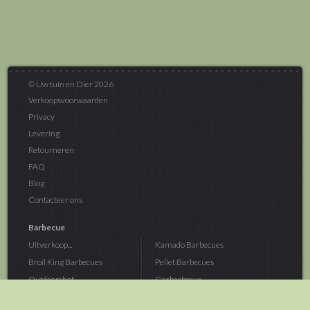
© Uw tuin en Dier 2026
Verkoopsvoorwaarden
Privacy
Levering
Retourneren
FAQ
Blog
Contacteer ons
Barbecue
Uitverkoop...
Kamado Barbecues
Broil King Barbecues
Pellet Barbecues
Outdoorchef...
Gasbarbecue
Monolith Kamado...
Houtskoolbarbecue