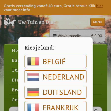
Gratis verzending vanaf 40 euro, Gratis retour. Klik
hier
voor meer info.
MENU
Winkelmandje
€ 0,00
Kies je land:
Home
BELGIË
Barbecue
Tuin
NEDERLAND
Dier
Brood & gebak
DUITSLAND
Outlet
FRANKRIJK