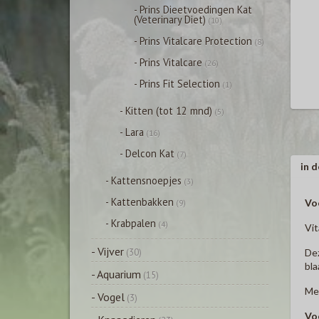
- Prins Dieetvoedingen Kat
(Veterinary Diet)
(10)
- Prins Vitalcare Protection
(8)
- Prins Vitalcare
(26)
- Prins Fit Selection
(1)
- Kitten (tot 12 mnd)
(5)
- Lara
(16)
- Delcon Kat
(7)
in d
- Kattensnoepjes
(3)
- Kattenbakken
Vo
(9)
- Krabpalen
(4)
Vit
- Vijver
(30)
Dez
bla
- Aquarium
(15)
Med
- Vogel
(3)
Vo