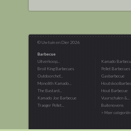
© Uw tuin en Dier 2026
Barbecue
Uitverkoop...
Kamado Barbecu
Broil King Barbecues
Pellet Barbecues
Outdoorchef...
Gasbarbecue
Monolith Kamado...
Houtskoolbarbe
The Bastard...
Hout Barbecue
Kamado Joe Barbecue
Vuurschalen &...
Traeger Pellet...
Buitenovens
> Meer categoriën