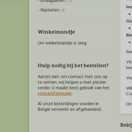
- Knaagdieren
(23)
Im
- Reptielen
(4)
Gl
Winkelmandje
Bi
Uw winkelmandje is leeg.
Ge
Vit
Hulp nodig bij het bestellen?
kam
Aarzel niet om contact met ons op
Ver
te nemen, wij helpen u met plezier
verder. U maakt best gebruik van het
Wil
contactformulier
.
Com
Al onze bestellingen worden in
Dit
België verwerkt en afgehandeld.
Beki