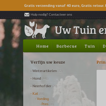
Gratis verzending vanaf 40 euro, Gratis retour. 
Hulp nodig? Contacteer ons
Home
Barbecue
Tuin
D
Verfijn uw keuze
Prin
- Winterartikelen
(32)
- Hond
(441)
- Neerhofdier
(79)
- Kat
(88)
- Voeding
(72)
- Prins
(49)