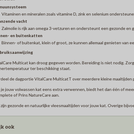
muunsysteem
Vitaminen en mineralen zoals vitamine D, zink en selenium ondersteu
anzende vacht
Zalmolie is rijk aan omega 3-vetzuren en ondersteunt een gezonde en 
nnen- en buitenkatten
Binnen- of buitenkat, klein of groot, ze kunnen allemaal genieten van 
bruiksaanwijzing
alCare Multicat kan droog gegeven worden. Bereiding is niet nodig. Zorg 
ertemperatuur ter beschikking staat.
deel de dagportie VitalCare MulticatT over meerdere kleine maaltijden 
 je jouw volwassen kat eens extra verwennen, biedt het dan één of me
plete of Prins NatureCare aan.
 zijn gezonde en natuurlijke vleesmaaltijden voor jouw kat. Overige bijv
jk ook