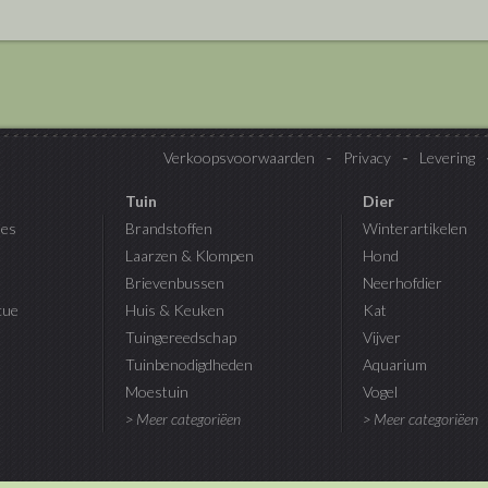
Verkoopsvoorwaarden
Privacy
Levering
Tuin
Dier
es
Brandstoffen
Winterartikelen
Laarzen & Klompen
Hond
Brievenbussen
Neerhofdier
cue
Huis & Keuken
Kat
Tuingereedschap
Vijver
Tuinbenodigdheden
Aquarium
Moestuin
Vogel
> Meer categoriëen
> Meer categoriëen