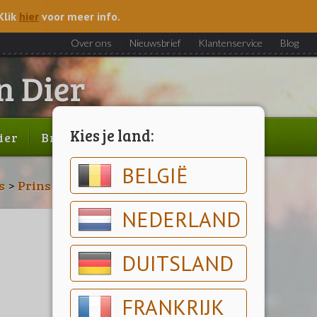
Klik
hier
voor meer info.
Over ons
Nieuwsbrief
Klantenservice
Blog
Kies je land:
ier
Brood & gebak
Outlet
BELGIË
s
>
Prins Vitalcare
NEDERLAND
DUITSLAND
FRANKRIJK