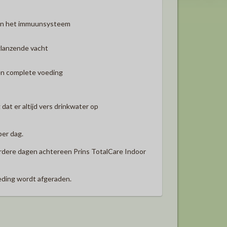
nen het immuunsysteem
glanzende vacht
een complete voeding
dat er altijd vers drinkwater op
per dag.
erdere dagen achtereen Prins TotalCare Indoor
oeding wordt afgeraden.