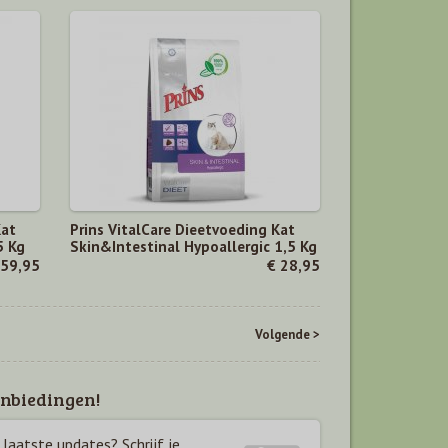
Kat
Prins VitalCare Dieetvoeding Kat
5 Kg
Skin&Intestinal Hypoallergic 1,5 Kg
 59,95
€ 28,95
Volgende >
nbiedingen!
laatste updates? Schrijf je