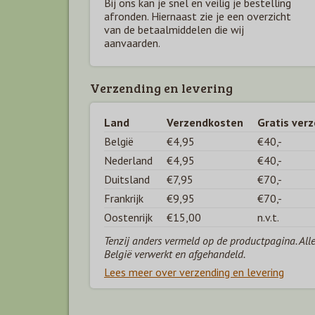
Bij ons kan je snel en veilig je bestelling
afronden. Hiernaast zie je een overzicht
van de betaal
middelen die wij
aanvaarden.
Verzending en levering
Land
Verzendkosten
Gratis ver
België
€4,95
€40,-
Nederland
€4,95
€40,-
Duitsland
€7,95
€70,-
Frankrijk
€9,95
€70,-
Oostenrijk
€15,00
n.v.t.
Tenzij anders vermeld op de productpagina. All
België verwerkt en afgehandeld.
Lees meer over verzending en levering