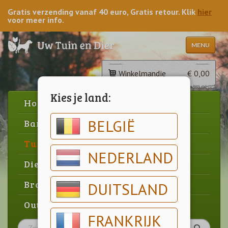
Gratis verzending vanaf 40 euro, Gratis retour. Klik
hier
voor meer info.
MENU
Winkelmandje
€ 0,00
Kies je land:
Home
BELGIË
Barbecue
Tuin
NEDERLAND
Dier
Brood & gebak
DUITSLAND
Outlet
FRANKRIJK