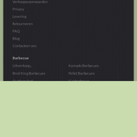
Verkoopsvoorwaarden
Privacy
Levering
Retourneren
FAQ
Blog
Contacteer ons
Barbecue
Uitverkoop...
Kamado Barbecues
Broil King Barbecues
Pellet Barbecues
Outdoorchef...
Gasbarbecue
Monolith Kamado...
Houtskoolbarbecue
The Bastard...
Hout Barbecue
Kamado Joe Barbecue
Vuurschalen &...
Traeger Pellet...
Buitenovens
> Meer categoriën
Tuin
Dier