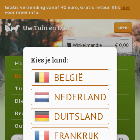
Gratis verzending vanaf 40 euro, Gratis retour. Klik
hier
voor meer info.
MENU
Winkelmandje
€ 0,00
Kies je land:
Home
BELGIË
Barbecue
Tuin
NEDERLAND
Dier
Brood & gebak
DUITSLAND
Outlet
FRANKRIJK