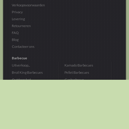
Verkoopsvoorwaarden
Privacy
Levering
Retourneren
FAQ
Blog
Contacteer ons
Barbecue
Uitverkoop...
Kamado Barbecues
Broil King Barbecues
Pellet Barbecues
Outdoorchef...
Gasbarbecue
Monolith Kamado...
Houtskoolbarbecue
The Bastard...
Hout Barbecue
Kamado Joe Barbecue
Vuurschalen &...
Traeger Pellet...
Buitenovens
> Meer categoriën
Tuin
Dier