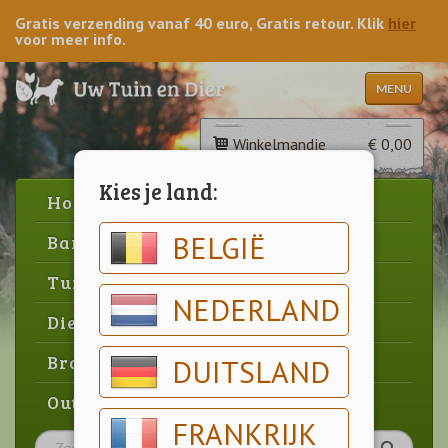
Gratis verzending vanaf 40 euro, Gratis retour. Klik
hier
voor meer info.
MENU
Winkelmandje
€ 0,00
Kies je land:
Home
BELGIË
Barbecue
Tuin
NEDERLAND
Dier
Brood & gebak
DUITSLAND
Outlet
FRANKRIJK