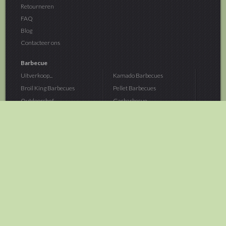
Retourneren
FAQ
Blog
Contacteer ons
Barbecue
Uitverkoop...
Kamado Barbecues
Broil King Barbecues
Pellet Barbecues
Outdoorchef...
Gasbarbecue
Monolith Kamado...
Houtskoolbarbecue
The Bastard...
Hout Barbecue
Kamado Joe Barbecue
Vuurschalen &...
Traeger Pellet...
Buitenovens
> Meer categoriën
Tuin
Dier
Brandstoffen
Winterartikelen
Laarzen & Klompen
Hond
Brievenbussen
Neerhofdier