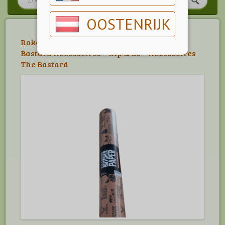
OOSTENRIJK
Roken
>
Grillen
>
Wokken & Braden
>
The
Bastard Accessoires
>
Kip & Co
>
Accessoires
The Bastard