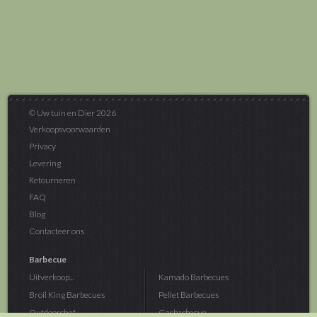
© Uw tuin en Dier 2026
Verkoopsvoorwaarden
Privacy
Levering
Retourneren
FAQ
Blog
Contacteer ons
Barbecue
Uitverkoop...
Kamado Barbecues
Broil King Barbecues
Pellet Barbecues
Outdoorchef...
Gasbarbecue