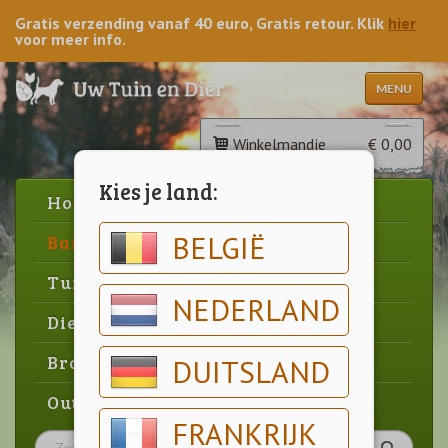
Gratis verzending vanaf 40 euro, Gratis retour. Klik
hier
voor meer info.
MENU
Winkelmandje
€ 0,00
Kies je land:
Home
BELGIË
Barbecue
Tuin
NEDERLAND
Dier
Brood & gebak
DUITSLAND
Outlet
FRANKRIJK