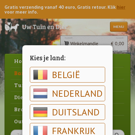
Gratis verzending vanaf 40 euro, Gratis retour. Klik
hier
voor meer info.
MENU
Winkelmandje
€ 0,00
Kies je land:
Home
BELGIË
Barbecue
Tuin
NEDERLAND
Dier
Brood & gebak
DUITSLAND
Outlet
FRANKRIJK