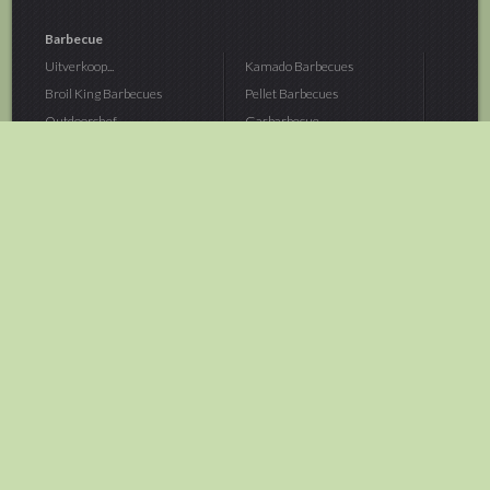
Barbecue
Uitverkoop...
Kamado Barbecues
Broil King Barbecues
Pellet Barbecues
Outdoorchef...
Gasbarbecue
Monolith Kamado...
Houtskoolbarbecue
The Bastard...
Hout Barbecue
Kamado Joe Barbecue
Vuurschalen &...
Traeger Pellet...
Buitenovens
> Meer categoriën
Tuin
Dier
Brandstoffen
Winterartikelen
Laarzen & Klompen
Hond
Brievenbussen
Neerhofdier
Huis & Keuken
Kat
Tuingereedschap
Vijver
Tuinbenodigdheden
Aquarium