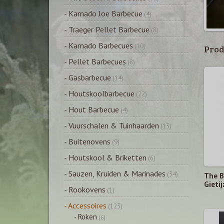
- Kamado Joe Barbecue
(4)
- Traeger Pellet Barbecue
(8)
- Kamado Barbecues
(10)
Prod
- Pellet Barbecues
(8)
- Gasbarbecue
(14)
- Houtskoolbarbecue
(22)
- Hout Barbecue
(4)
- Vuurschalen & Tuinhaarden
(13)
- Buitenovens
(9)
- Houtskool & Briketten
(6)
- Sauzen, Kruiden & Marinades
(34)
The B
Gieti
- Rookovens
(1)
- Accessoires
(123)
- Roken
(6)