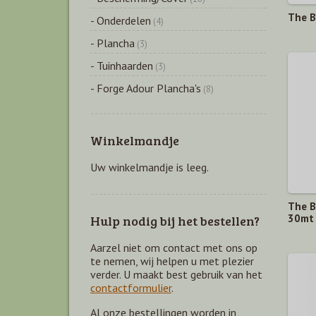
The B
- Onderdelen
(4)
- Plancha
(3)
- Tuinhaarden
(3)
- Forge Adour Plancha's
(8)
Winkelmandje
Uw winkelmandje is leeg.
The B
30mt
Hulp nodig bij het bestellen?
Aarzel niet om contact met ons op
te nemen, wij helpen u met plezier
verder. U maakt best gebruik van het
contactformulier
.
Al onze bestellingen worden in