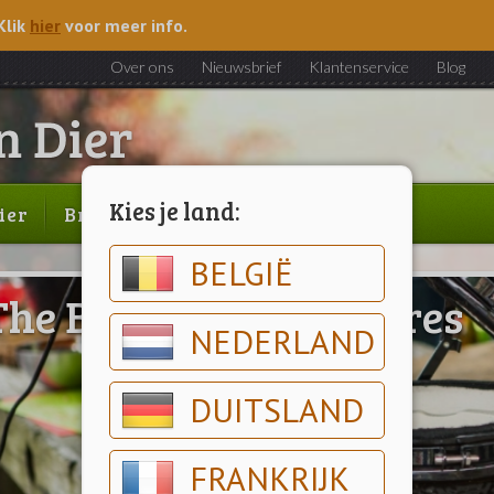
Klik
hier
voor meer info.
Over ons
Nieuwsbrief
Klantenservice
Blog
Kies je land:
ier
Brood & gebak
Outlet
BELGIË
The Bastard Accessoires
NEDERLAND
DUITSLAND
FRANKRIJK