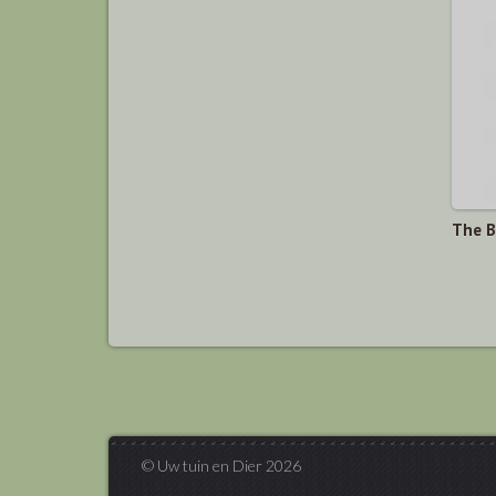
The B
© Uw tuin en Dier 2026