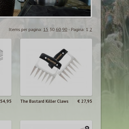
Items per pagina:
15
30
60
90
-
Pagina:
1
2
 54,95
The Bastard Killer Claws
€ 27,95