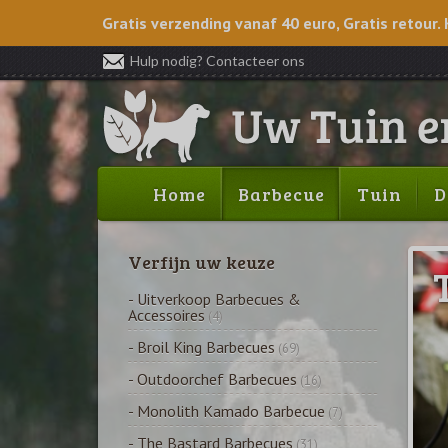
Gratis verzending vanaf 40 euro, Gratis retour. 
Hulp nodig? Contacteer ons
Home
Barbecue
Tuin
D
Verfijn uw keuze
- Uitverkoop Barbecues &
Accessoires
(4)
- Broil King Barbecues
(69)
- Outdoorchef Barbecues
(16)
- Monolith Kamado Barbecue
(7)
- The Bastard Barbecues
(31)