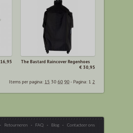
 16,95
The Bastard Raincover Regenhoes
€ 30,95
Items per pagina:
15
30
60
90
-
Pagina:
1
2
Retourneren
FAQ
Blog
Contacteer ons