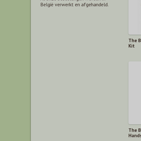
België verwerkt en afgehandeld.
The B
Kit
The B
Hand