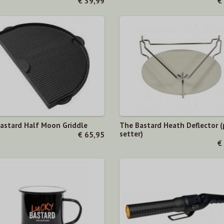
€ 39,99
€
astard Half Moon Griddle
The Bastard Heath Deflector (
setter)
€ 65,95
€