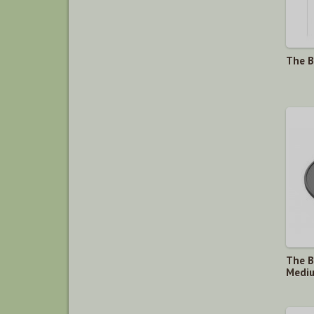
The B
The B
Medi