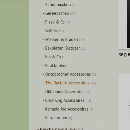
- Schoonmaken
(3)
- Gereedschap
(27)
- Pizza & Co
(13)
- Grillen
(23)
- Wokken & Braden
(39)
- Bakplaten Gietijzer
(10)
BBQ B
- Kip & Co
(10)
- Kookboeken
(5)
- Outdoorchef Accessoires
(21)
- The Bastard Accessoires
(25)
- Oklahoma Accessoires
(1)
- Broil King Accessoires
(44)
- Kamado Joe Accessoires
(3)
- Forge Adour
(4)
- Bescherming/Cover
(18)