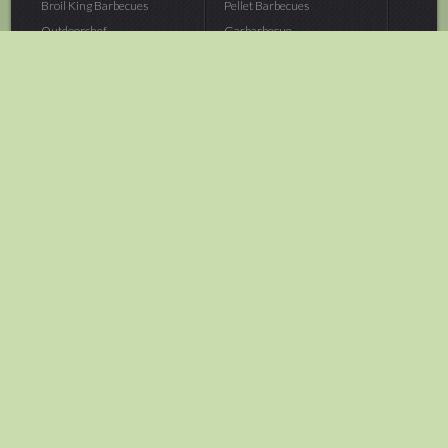
Broil King Barbecues
Pellet Barbecues
Outdoorchef...
Gasbarbecue
Monolith Kamado...
Houtskoolbarbecue
The Bastard...
Hout Barbecue
Kamado Joe Barbecue
Vuurschalen &...
Traeger Pellet...
Buitenovens
> Meer categoriën
Tuin
Dier
Brandstoffen
Winterartikelen
Laarzen & Klompen
Hond
Brievenbussen
Neerhofdier
Huis & Keuken
Kat
Tuingereedschap
Vijver
Tuinbenodigdheden
Aquarium
Moestuin
Vogel
> Meer categoriëen
> Meer categoriëen
Brood & gebak
Outlet