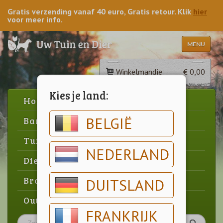
Gratis verzending vanaf 40 euro, Gratis retour. Klik
hier
voor meer info.
MENU
Winkelmandje
€ 0,00
Kies je land:
Home
BELGIË
Barbecue
Tuin
NEDERLAND
Dier
Brood & gebak
DUITSLAND
Outlet
FRANKRIJK