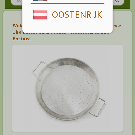
OOSTENRIJK
Wokken & Braden
>
The Bastard Accessoires
>
The Bastard Barbecues
>
Accessoires The
Bastard