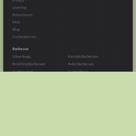
Privacy
Levering
Retourneren
FAQ
Blog
Contacteer ons
Barbecue
Uitverkoop...
Kamado Barbecues
Broil King Barbecues
Pellet Barbecues
Outdoorchef...
Gasbarbecue
Monolith Kamado...
Houtskoolbarbecue
The Bastard...
Hout Barbecue
Kamado Joe Barbecue
Vuurschalen &...
Traeger Pellet...
Buitenovens
> Meer categoriën
Tuin
Dier
Brandstoffen
Winterartikelen