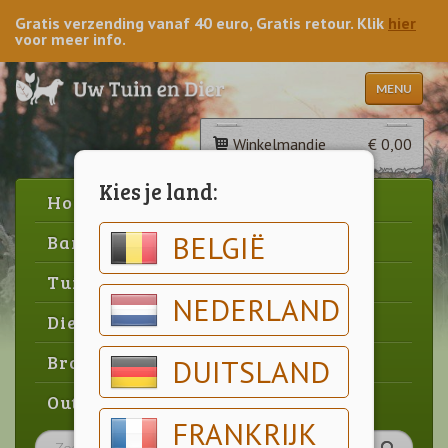
Gratis verzending vanaf 40 euro, Gratis retour. Klik
hier
voor meer info.
MENU
Winkelmandje
€ 0,00
Kies je land:
Home
BELGIË
Barbecue
Tuin
NEDERLAND
Dier
Brood & gebak
DUITSLAND
Outlet
FRANKRIJK