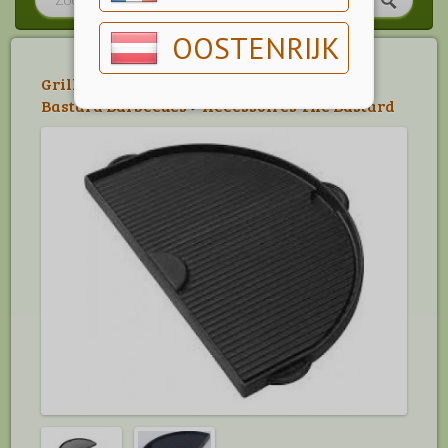
OOSTENRIJK
Grillen
>
The Bastard Accessoires
>
The
Bastard Barbecues
>
Accessoires The Bastard