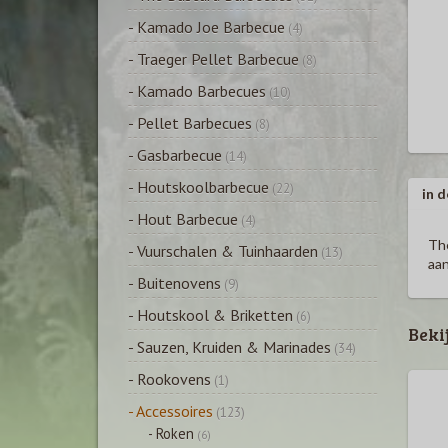
- Kamado Joe Barbecue
(4)
- Traeger Pellet Barbecue
(8)
- Kamado Barbecues
(10)
- Pellet Barbecues
(8)
- Gasbarbecue
(14)
- Houtskoolbarbecue
(22)
in d
- Hout Barbecue
(4)
The
- Vuurschalen & Tuinhaarden
(13)
aan
- Buitenovens
(9)
- Houtskool & Briketten
(6)
Beki
- Sauzen, Kruiden & Marinades
(34)
- Rookovens
(1)
- Accessoires
(123)
- Roken
(6)