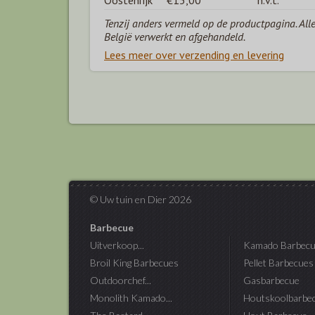
Oostenrijk
€15,00
n.v.t.
Tenzij anders vermeld op de productpagina. All
België verwerkt en afgehandeld.
Lees meer over verzending en levering
© Uw tuin en Dier 2026
Barbecue
Uitverkoop...
Kamado Barbecu
Broil King Barbecues
Pellet Barbecues
Outdoorchef...
Gasbarbecue
Monolith Kamado...
Houtskoolbarbe