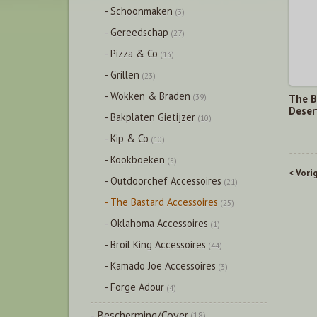
- Schoonmaken
(3)
- Gereedschap
(27)
- Pizza & Co
(13)
- Grillen
(23)
- Wokken & Braden
(39)
The B
Deser
- Bakplaten Gietijzer
(10)
- Kip & Co
(10)
- Kookboeken
(5)
< Vori
- Outdoorchef Accessoires
(21)
- The Bastard Accessoires
(25)
- Oklahoma Accessoires
(1)
- Broil King Accessoires
(44)
- Kamado Joe Accessoires
(3)
- Forge Adour
(4)
- Bescherming/Cover
(18)