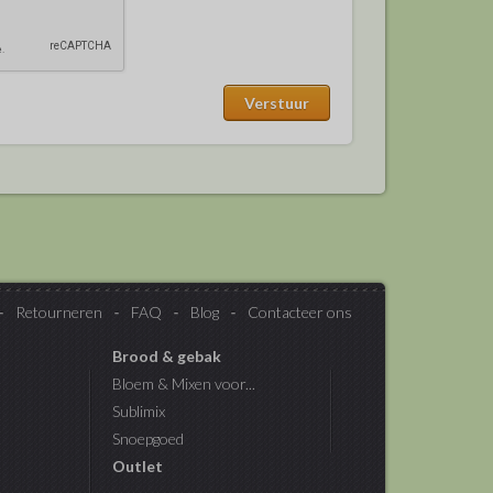
Retourneren
FAQ
Blog
Contacteer ons
Brood & gebak
Bloem & Mixen voor...
Sublimix
Snoepgoed
Outlet