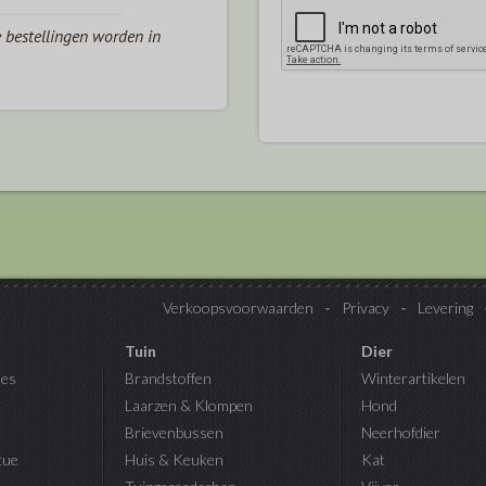
e bestellingen worden in
Verkoopsvoorwaarden
Privacy
Levering
Tuin
Dier
es
Brandstoffen
Winterartikelen
Laarzen & Klompen
Hond
Brievenbussen
Neerhofdier
cue
Huis & Keuken
Kat