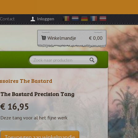
Contact
Inloggen
Winkelmandje
€ 0,00
ssoires The Bastard
The Bastard Precision Tang
€ 16,95
Deze tang voor al het fijne werk
Toevoegen aan winkelmandje