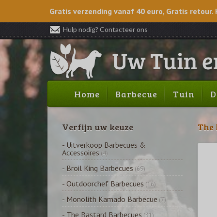
Gratis verzending vanaf 40 euro, Gratis retour. 
Hulp nodig? Contacteer ons
Home
Barbecue
Tuin
D
Verfijn uw keuze
The 
- Uitverkoop Barbecues &
Accessoires
(4)
- Broil King Barbecues
(69)
- Outdoorchef Barbecues
(16)
- Monolith Kamado Barbecue
(7)
- The Bastard Barbecues
(31)