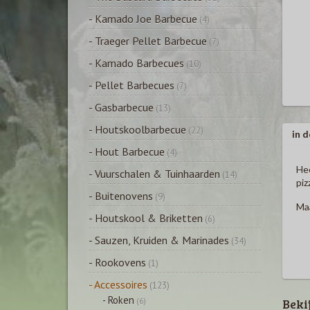
- Kamado Joe Barbecue
(4)
- Traeger Pellet Barbecue
(7)
- Kamado Barbecues
(10)
- Pellet Barbecues
(7)
- Gasbarbecue
(13)
- Houtskoolbarbecue
(22)
in d
- Hout Barbecue
(4)
Hee
- Vuurschalen & Tuinhaarden
(14)
piz
- Buitenovens
(9)
Maa
- Houtskool & Briketten
(6)
- Sauzen, Kruiden & Marinades
(34)
- Rookovens
(1)
- Accessoires
(123)
- Roken
Beki
(6)