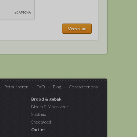
Retourneren
FAQ
Blog
Contacteer ons
Brood & gebak
Bloem & Mixen voor...
Sublimix
Snoepgoed
Outlet