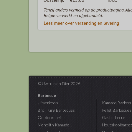
Oostenrijk
€15,00
n.v.t.
Tenzij anders vermeld op de productpagina. All
België verwerkt en afgehandeld.
Lees meer over verzending en levering
© Uw tuin en Dier 2026
Barbecue
Uitverkoop...
Kamado Barbecu
Broil King Barbecues
Pellet Barbecues
Outdoorchef...
Gasbarbecue
Monolith Kamado...
Houtskoolbarbe