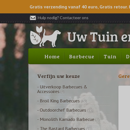
Gratis verzending vanaf 40 euro, Gratis retour. 
Hulp nodig? Contacteer ons
Home
Barbecue
Tuin
D
Verfijn uw keuze
Gere
- Uitverkoop Barbecues &
Accessoires
(4)
- Broil King Barbecues
(69)
- Outdoorchef Barbecues
(15)
- Monolith Kamado Barbecue
(7)
- The Bastard Barbecues
(31)