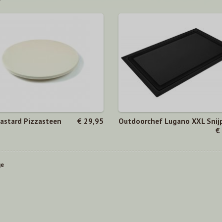
astard Pizzasteen
€ 29,95
Outdoorchef Lugano XXL Snij
€
ge