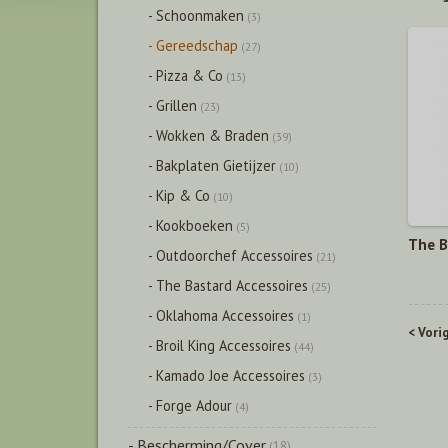
- Schoonmaken
(3)
- Gereedschap
(27)
- Pizza & Co
(13)
- Grillen
(23)
- Wokken & Braden
(39)
- Bakplaten Gietijzer
(10)
- Kip & Co
(10)
- Kookboeken
(5)
The B
- Outdoorchef Accessoires
(21)
- The Bastard Accessoires
(25)
- Oklahoma Accessoires
(1)
< Vori
- Broil King Accessoires
(44)
- Kamado Joe Accessoires
(3)
- Forge Adour
(4)
- Bescherming/Cover
(18)