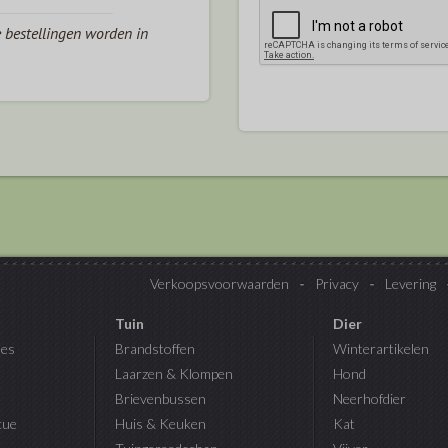
e bestellingen worden in
Verkoopsvoorwaarden
Privacy
Levering
Tuin
Dier
es
Brandstoffen
Winterartikelen
Laarzen & Klompen
Hond
Brievenbussen
Neerhofdier
cue
Huis & Keuken
Kat