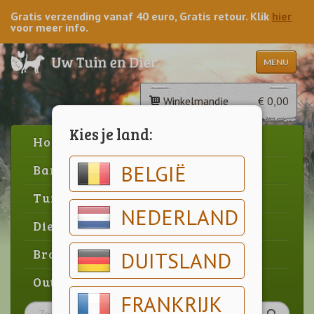
Gratis verzending vanaf 40 euro, Gratis retour. Klik
hier
voor meer info.
MENU
Winkelmandje
€ 0,00
Kies je land:
Home
BELGIË
Barbecue
Tuin
NEDERLAND
Dier
Brood & gebak
DUITSLAND
Outlet
FRANKRIJK