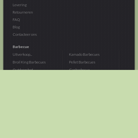
Levering
Retourneren
FAQ
Blog
Contacteer ons
Barbecue
Uitverkoop...
Kamado Barbecues
Broil King Barbecues
Pellet Barbecues
Outdoorchef...
Gasbarbecue
Monolith Kamado...
Houtskoolbarbecue
The Bastard...
Hout Barbecue
Kamado Joe Barbecue
Vuurschalen &...
Traeger Pellet...
Buitenovens
> Meer categoriën
Tuin
Dier
Brandstoffen
Winterartikelen
Laarzen & Klompen
Hond