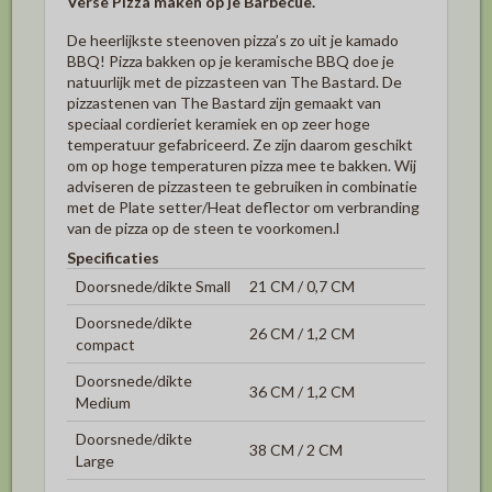
Verse Pizza maken op je Barbecue.
De heerlijkste steenoven pizza’s zo uit je kamado
BBQ! Pizza bakken op je keramische BBQ doe je
natuurlijk met de pizzasteen van The Bastard. De
pizzastenen van The Bastard zijn gemaakt van
speciaal cordieriet keramiek en op zeer hoge
temperatuur gefabriceerd. Ze zijn daarom geschikt
om op hoge temperaturen pizza mee te bakken. Wij
adviseren
de pizzasteen te gebruiken in combinatie
met de Plate setter/Heat deflector om verbranding
van de pizza op de steen te voorkomen.
l
Specificaties
Doorsnede/dikte Small
21 CM / 0,7 CM
Doorsnede/dikte
26 CM / 1,2 CM
compact
Doorsnede/dikte
36 CM / 1,2 CM
Medium
Doorsnede/dikte
38 CM / 2 CM
Large