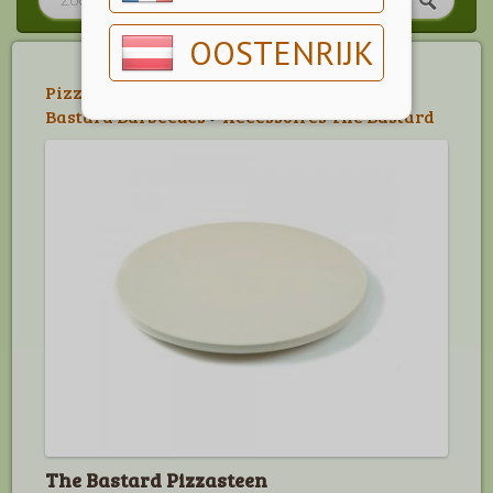
OOSTENRIJK
Pizza & Co
>
The Bastard Accessoires
>
The
Bastard Barbecues
>
Accessoires The Bastard
The Bastard Pizzasteen