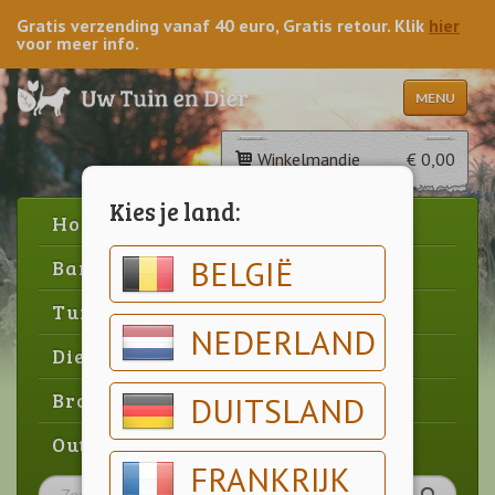
Gratis verzending vanaf 40 euro, Gratis retour. Klik
hier
voor meer info.
MENU
Winkelmandje
€ 0,00
Kies je land:
Home
BELGIË
Barbecue
Tuin
NEDERLAND
Dier
Brood & gebak
DUITSLAND
Outlet
FRANKRIJK