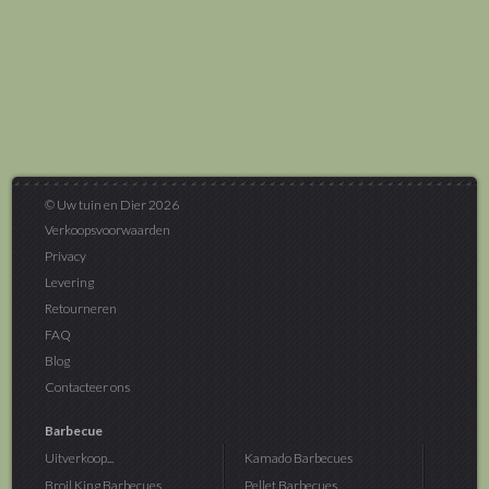
© Uw tuin en Dier 2026
Verkoopsvoorwaarden
Privacy
Levering
Retourneren
FAQ
Blog
Contacteer ons
Barbecue
Uitverkoop...
Kamado Barbecues
Broil King Barbecues
Pellet Barbecues