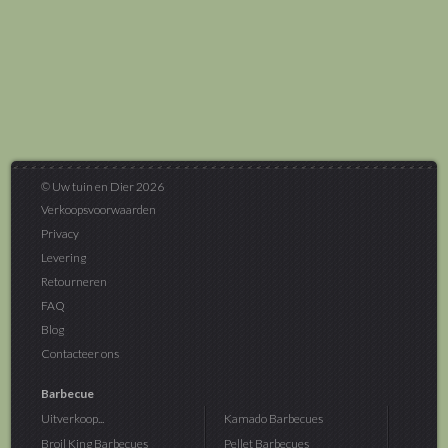
© Uw tuin en Dier 2026
Verkoopsvoorwaarden
Privacy
Levering
Retourneren
FAQ
Blog
Contacteer ons
Barbecue
Uitverkoop...
Kamado Barbecues
Broil King Barbecues
Pellet Barbecues