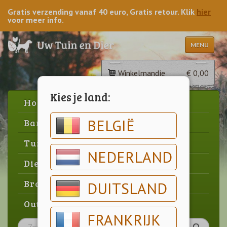
Gratis verzending vanaf 40 euro, Gratis retour. Klik
hier
voor meer info.
MENU
Winkelmandje
€ 0,00
Kies je land:
Home
BELGIË
Barbecue
Tuin
NEDERLAND
Dier
Brood & gebak
DUITSLAND
Outlet
FRANKRIJK