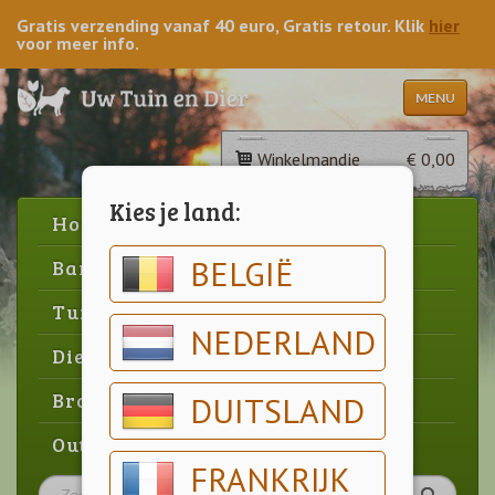
Gratis verzending vanaf 40 euro, Gratis retour. Klik
hier
voor meer info.
MENU
Winkelmandje
€ 0,00
Kies je land:
Home
BELGIË
Barbecue
Tuin
NEDERLAND
Dier
Brood & gebak
DUITSLAND
Outlet
FRANKRIJK