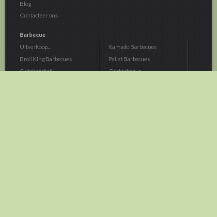
Blog
Contacteer ons
Barbecue
Uitverkoop...
Kamado Barbecues
Broil King Barbecues
Pellet Barbecues
Outdoorchef...
Gasbarbecue
Monolith Kamado...
Houtskoolbarbecue
The Bastard...
Hout Barbecue
Kamado Joe Barbecue
Vuurschalen &...
Traeger Pellet...
Buitenovens
> Meer categoriën
Tuin
Dier
Brandstoffen
Winterartikelen
Laarzen & Klompen
Hond
Brievenbussen
Neerhofdier
Huis & Keuken
Kat
Tuingereedschap
Vijver