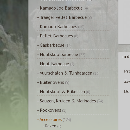
- Kamado Joe Barbecue
(4)
- Traeger Pellet Barbecue
(8)
- Kamado Barbecues
(10)
- Pellet Barbecues
(8)
- Gasbarbecue
(14)
- Houtskoolbarbecue
(22)
in d
- Hout Barbecue
(4)
Pr
- Vuurschalen & Tuinhaarden
(13)
Zwi
- Buitenovens
(9)
- Houtskool & Briketten
De 
(6)
- Sauzen, Kruiden & Marinades
(34)
- Rookovens
(1)
- Accessoires
(123)
- Roken
(6)