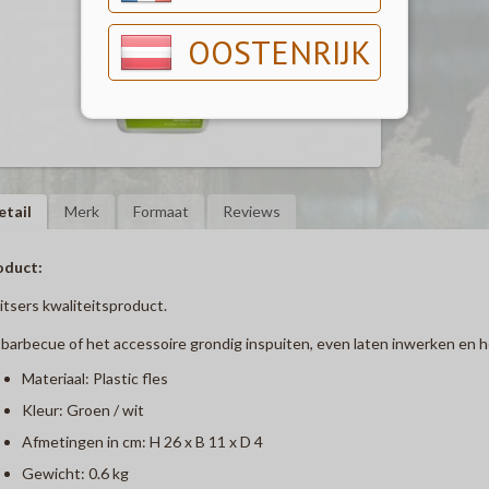
OOSTENRIJK
etail
Merk
Formaat
Reviews
oduct:
tsers kwaliteitsproduct.
barbecue of het accessoire grondig inspuiten, even laten inwerken en h
Materiaal: Plastic fles
Kleur: Groen / wit
Afmetingen in cm: H 26 x B 11 x D 4
Gewicht: 0.6 kg