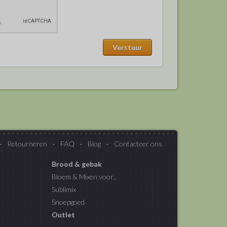
Retourneren
FAQ
Blog
Contacteer ons
Brood & gebak
Bloem & Mixen voor...
Sublimix
Snoepgoed
Outlet