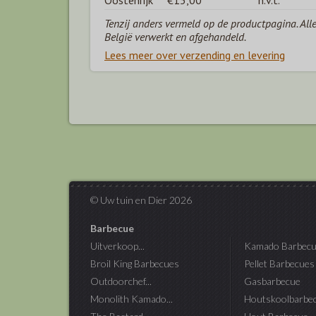
Oostenrijk
€15,00
n.v.t.
Tenzij anders vermeld op de productpagina. All
België verwerkt en afgehandeld.
Lees meer over verzending en levering
© Uw tuin en Dier 2026
Barbecue
Uitverkoop...
Kamado Barbecu
Broil King Barbecues
Pellet Barbecues
Outdoorchef...
Gasbarbecue
Monolith Kamado...
Houtskoolbarbe