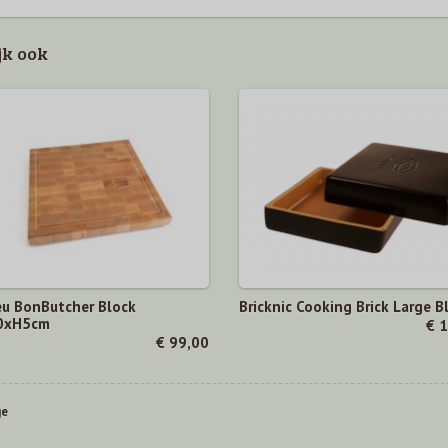
jk ook
u BonButcher Block
Bricknic Cooking Brick Large B
0xH5cm
€ 
€ 99,00
ge