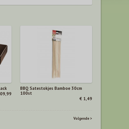
lack
BBQ Satestokjes Bamboe 30cm
100st
109,99
€ 1,49
Volgende >