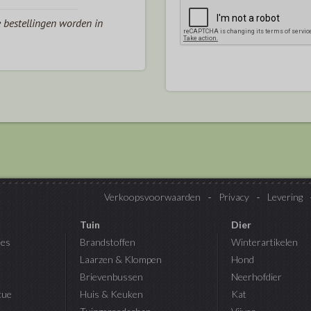
e bestellingen worden in
Verkoopsvoorwaarden
Privacy
Levering
Tuin
Dier
es
Brandstoffen
Winterartikelen
Laarzen & Klompen
Hond
Brievenbussen
Neerhofdier
cue
Huis & Keuken
Kat