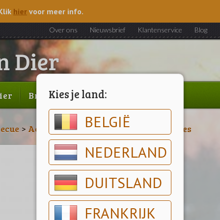
Klik
hier
voor meer info.
Over ons
Nieuwsbrief
Klantenservice
Blog
Kies je land:
ier
Brood & gebak
Outlet
BELGIË
ecue
>
Accessoires
>
Outdoorchef Accessoires
NEDERLAND
DUITSLAND
FRANKRIJK