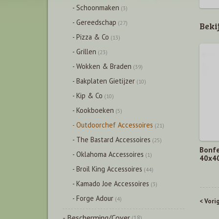
- Schoonmaken
(3)
- Gereedschap
(27)
Beki
- Pizza & Co
(13)
- Grillen
(23)
- Wokken & Braden
(39)
- Bakplaten Gietijzer
(10)
- Kip & Co
(10)
- Kookboeken
(5)
- Outdoorchef Accessoires
(21)
- The Bastard Accessoires
(25)
Bonfe
- Oklahoma Accessoires
(1)
40x4
- Broil King Accessoires
(44)
- Kamado Joe Accessoires
(3)
- Forge Adour
(4)
< Vori
- Bescherming/Cover
(18)