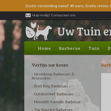
Gratis verzending vanaf 40 euro, Gratis retour. 
Hulp nodig? Contacteer ons
Home
Barbecue
Tuin
D
Verfijn uw keuze
Barb
- Uitverkoop Barbecues &
Accessoires
(9)
- Broil King Barbecues
(69)
- Outdoorchef Barbecues
(16)
- Monolith Kamado Barbecue
(7)
- The Bastard Barbecues
(31)