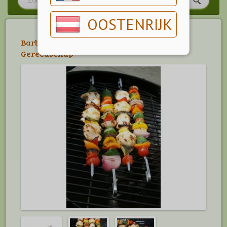
OOSTENRIJK
Barbecue
>
Outdoorchef Accessoires
>
Gereedschap