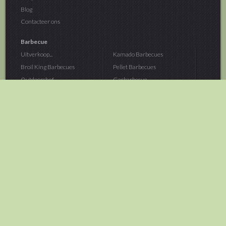
Blog
Contacteer ons
Barbecue
Uitverkoop...
Kamado Barbecues
Broil King Barbecues
Pellet Barbecues
Outdoorchef...
Gasbarbecue
Monolith Kamado...
Houtskoolbarbecue
The Bastard...
Hout Barbecue
Kamado Joe Barbecue
Vuurschalen &...
Traeger Pellet...
Buitenovens
> Meer categoriën
Tuin
Dier
Brandstoffen
Winterartikelen
Laarzen & Klompen
Hond
Brievenbussen
Neerhofdier
Huis & Keuken
Kat