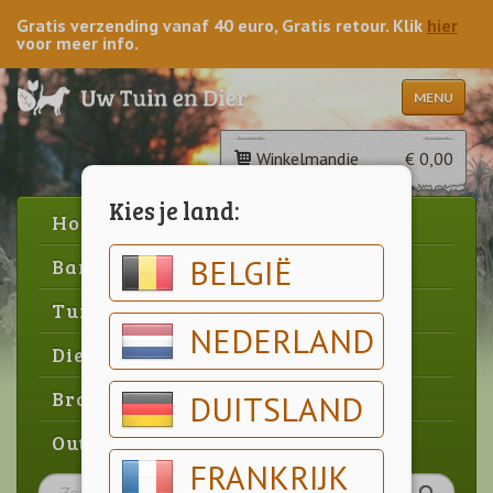
Gratis verzending vanaf 40 euro, Gratis retour. Klik
hier
voor meer info.
MENU
Winkelmandje
€ 0,00
Kies je land:
Home
BELGIË
Barbecue
Tuin
NEDERLAND
Dier
Brood & gebak
DUITSLAND
Outlet
FRANKRIJK