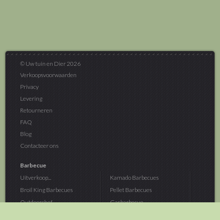
© Uw tuin en Dier 2026
Verkoopsvoorwaarden
Privacy
Levering
Retourneren
FAQ
Blog
Contacteer ons
Barbecue
Uitverkoop...
Kamado Barbecues
Broil King Barbecues
Pellet Barbecues
Outdoorchef...
Gasbarbecue
Monolith Kamado...
Houtskoolbarbecue