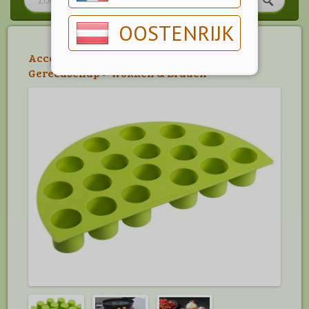
OOSTENRIJK
Accessoires
>
Outdoorchef Accessoires
>
Gereedschap
>
Wokken & Braden