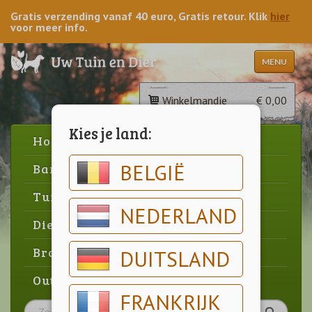
Gratis verzending vanaf 40 euro, Gratis retour. Klik
hier
voor meer info.
MENU
Winkelmandje
€ 0,00
Kies je land:
Home
BELGIË
Barbecue
Tuin
NEDERLAND
Dier
Brood & gebak
DUITSLAND
Outlet
FRANKRIJK