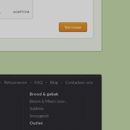
Retourneren
FAQ
Blog
Contacteer ons
Brood & gebak
Bloem & Mixen voor...
Sublimix
Snoepgoed
Outlet