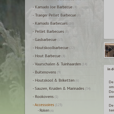
- Kamado Joe Barbecue
(4)
- Traeger Pellet Barbecue
(8)
- Kamado Barbecues
(10)
- Pellet Barbecues
(8)
- Gasbarbecue
(13)
- Houtskoolbarbecue
(22)
- Hout Barbecue
(4)
- Vuurschalen & Tuinhaarden
(14)
in d
- Buitenovens
(9)
- Houtskool & Briketten
(6)
De
omg
- Sauzen, Kruiden & Marinades
(34)
Doo
- Rookovens
een
(1)
- Accessoires
(123)
De 
tem
- Roken
(6)