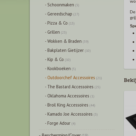
wor
- Schoonmaken
(3)
De 
- Gereedschap
(27)
grij
- Pizza & Co
(13)
Spe
- Grillen
(23)
- Wokken & Braden
(39)
- Bakplaten Gietijzer
(10)
- Kip & Co
(10)
- Kookboeken
(5)
- Outdoorchef Accessoires
(21)
Beki
- The Bastard Accessoires
(25)
- Oklahoma Accessoires
(1)
- Broil King Accessoires
(44)
- Kamado Joe Accessoires
(3)
- Forge Adour
(4)
- Bescherming/Cover
(18)