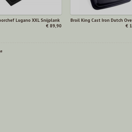
orchef Lugano XXL Snijplank
Broil King Cast Iron Dutch Ov
€ 89,90
€ 
ge