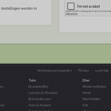
e bestellingen worden in
Verkoopsvoorwaarden
Privacy
Levering
Tuin
Dier
es
Brandstoffen
Winterartikelen
Laarzen & Klompen
Hond
Brievenbussen
Neerhofdier
cue
Huis & Keuken
Kat