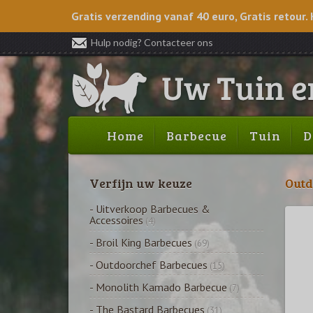
Gratis verzending vanaf 40 euro, Gratis retour. 
Hulp nodig? Contacteer ons
Home
Barbecue
Tuin
D
Verfijn uw keuze
Outd
- Uitverkoop Barbecues &
Accessoires
(4)
- Broil King Barbecues
(69)
- Outdoorchef Barbecues
(15)
- Monolith Kamado Barbecue
(7)
- The Bastard Barbecues
(31)