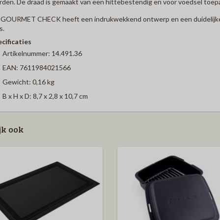
den. De draad is gemaakt van een hittebestendig en voor voedsel toep
GOURMET CHECK heeft een indrukwekkend ontwerp en een duidelijke, g
s.
cificaties
Artikelnummer: 14.491.36
EAN: 7611984021566
Gewicht: 0,16 kg
B x H x D: 8,7 x 2,8 x 10,7 cm
jk ook