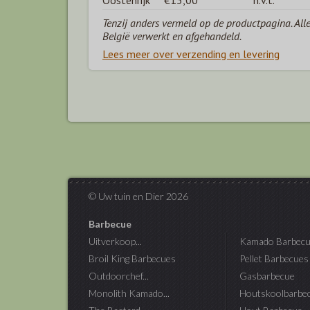
Oostenrijk
€15,00
n.v.t.
Tenzij anders vermeld op de productpagina. All
België verwerkt en afgehandeld.
Lees meer over verzending en levering
© Uw tuin en Dier 2026
Barbecue
Uitverkoop...
Kamado Barbecu
Broil King Barbecues
Pellet Barbecues
Outdoorchef...
Gasbarbecue
Monolith Kamado...
Houtskoolbarbe