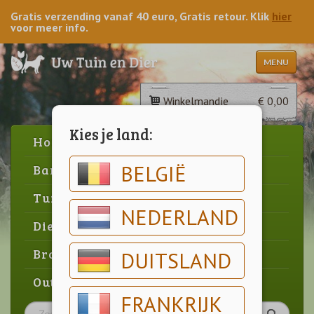
Gratis verzending vanaf 40 euro, Gratis retour. Klik
hier
voor meer info.
MENU
Winkelmandje
€ 0,00
Kies je land:
Home
BELGIË
Barbecue
Tuin
NEDERLAND
Dier
Brood & gebak
DUITSLAND
Outlet
FRANKRIJK