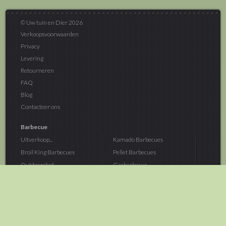
© Uw tuin en Dier 2026
Verkoopsvoorwaarden
Privacy
Levering
Retourneren
FAQ
Blog
Contacteer ons
Barbecue
Uitverkoop...
Kamado Barbecues
Broil King Barbecues
Pellet Barbecues
Outdoorchef...
Gasbarbecue
Monolith Kamado...
Houtskoolbarbecue
The Bastard...
Hout Barbecue
Kamado Joe Barbecue
Vuurschalen &...
Traeger Pellet...
Buitenovens