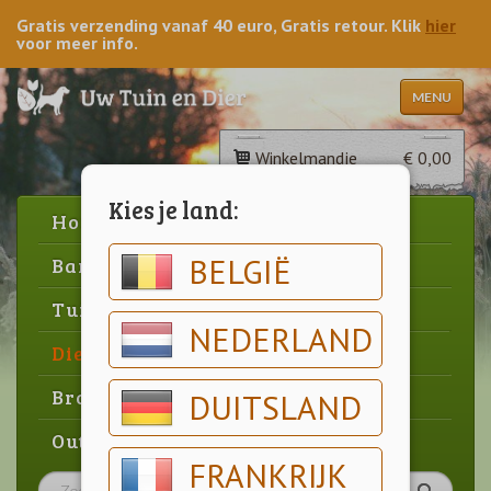
Gratis verzending vanaf 40 euro, Gratis retour. Klik
hier
voor meer info.
MENU
Winkelmandje
€ 0,00
Kies je land:
Home
BELGIË
Barbecue
Tuin
NEDERLAND
Dier
Brood & gebak
DUITSLAND
Outlet
FRANKRIJK