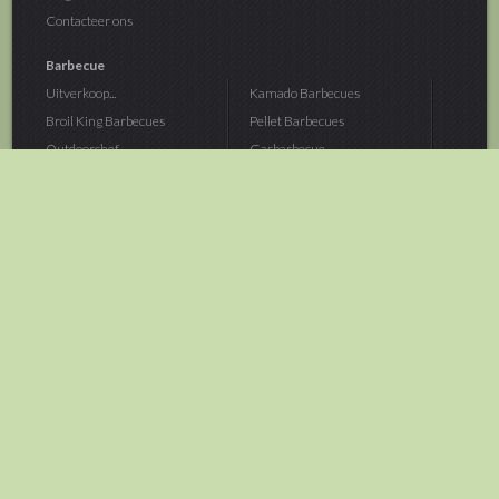
Contacteer ons
Barbecue
Uitverkoop...
Kamado Barbecues
Broil King Barbecues
Pellet Barbecues
Outdoorchef...
Gasbarbecue
Monolith Kamado...
Houtskoolbarbecue
The Bastard...
Hout Barbecue
Kamado Joe Barbecue
Vuurschalen &...
Traeger Pellet...
Buitenovens
> Meer categoriën
Tuin
Dier
Brandstoffen
Winterartikelen
Laarzen & Klompen
Hond
Brievenbussen
Neerhofdier
Huis & Keuken
Kat
Tuingereedschap
Vijver