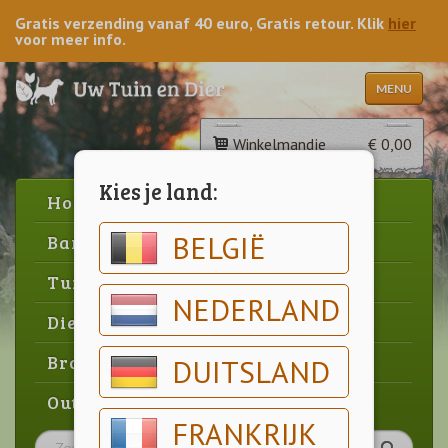
Gratis verzending vanaf 40 euro, Gratis retour. Klik
hier
voor meer info.
MENU
Winkelmandje
€ 0,00
Kies je land:
Home
BELGIË
Barbecue
Tuin
NEDERLAND
Dier
Brood & gebak
DUITSLAND
Outlet
FRANKRIJK