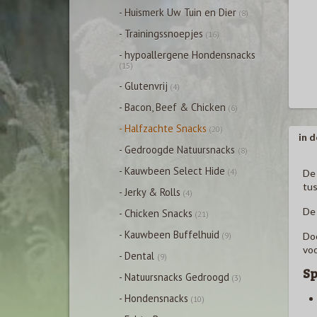
- Huismerk Uw Tuin en Dier
(8)
- Trainingssnoepjes
(16)
- hypoallergene Hondensnacks
(15)
- Glutenvrij
(4)
- Bacon, Beef & Chicken
(6)
- Halfzachte Snacks
(20)
in d
- Gedroogde Natuursnacks
(8)
- Kauwbeen Select Hide
(4)
De 
tus
- Jerky & Rolls
(4)
De 
- Chicken Snacks
(21)
- Kauwbeen Buffelhuid
Doo
(9)
voo
- Dental
(9)
Sp
- Natuursnacks Gedroogd
(3)
- Hondensnacks
(10)