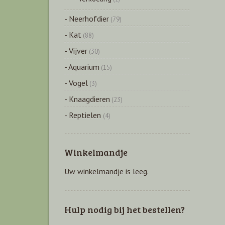
- Neerhofdier
(79)
- Kat
(88)
- Vijver
(30)
- Aquarium
(15)
- Vogel
(3)
- Knaagdieren
(23)
- Reptielen
(4)
Winkelmandje
Uw winkelmandje is leeg.
Hulp nodig bij het bestellen?