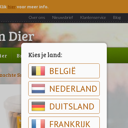
Klik
hier
voor meer info.
Over ons
Nieuwsbrief
Klantenservice
Blog
Kies je land:
ier
Brood & gebak
Outlet
BELGIË
zachte Snacks
>
Boomy
NEDERLAND
DUITSLAND
FRANKRIJK