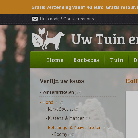
Gratis verzending vanaf 40 euro, Gratis retour. 
Hulp nodig? Contacteer ons
Home
Barbecue
Tuin
D
Verfijn uw keuze
Half
- Winterartikelen
(32)
- Hond
(442)
- Kerst Special
(2)
- Kussens & Manden
(13)
- Belonings- & Kauwartikelen
(104)
- Boomy
(49)