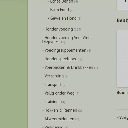
- Echte Benen
(8)
- Farm Food
(2)
- Geweien Hond
(3)
Beki
- Hondenvoeding
(289)
- Hondenvoeding Vers Vlees
Diepvries
(11)
- Voedingssupplementen
(4)
- Hondenspeelgoed
(7)
- Voerbakken & Drinkbakken
(1)
- Verzorging
(9)
- Transport
(2)
Boomy
- Veilig onder Weg
(7)
- Training
(14)
- Hokken & Rennen
(2)
< Vori
- Afweermiddelen
(1)
- Verkoeling
(1)