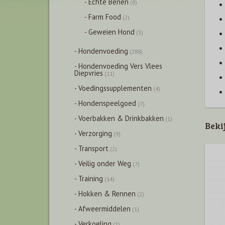
- Echte Benen
(8)
- Farm Food
(2)
- Geweien Hond
(3)
- Hondenvoeding
(288)
- Hondenvoeding Vers Vlees
Diepvries
(11)
- Voedingssupplementen
(4)
- Hondenspeelgoed
(7)
- Voerbakken & Drinkbakken
(1)
Beki
- Verzorging
(9)
- Transport
(2)
- Veilig onder Weg
(7)
- Training
(14)
- Hokken & Rennen
(2)
- Afweermiddelen
(1)
- Verkoeling
(1)