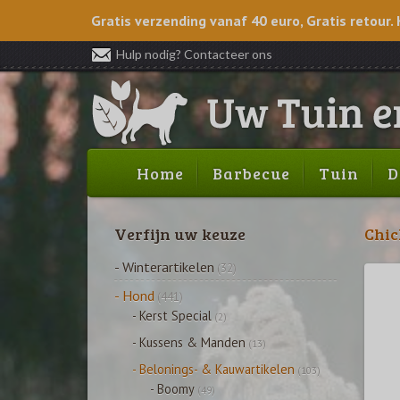
Gratis verzending vanaf 40 euro, Gratis retour. 
Hulp nodig? Contacteer ons
Home
Barbecue
Tuin
D
Verfijn uw keuze
Chic
- Winterartikelen
(32)
- Hond
(441)
- Kerst Special
(2)
- Kussens & Manden
(13)
- Belonings- & Kauwartikelen
(103)
- Boomy
(49)