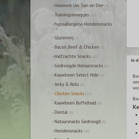
- Huismerk Uw Tuin en Dier
(8)
- Trainingssnoepjes
(15)
- hypoallergene Hondensnacks
(14)
- Glutenvrij
(4)
- Bacon, Beef & Chicken
(6)
- Halfzachte Snacks
(20)
in d
- Gedroogde Natuursnacks
(8)
- Kauwbeen Select Hide
(4)
Boo
omw
- Jerky & Rolls
(4)
voo
- Chicken Snacks
(21)
Boo
- Kauwbeen Buffelhuid
(9)
Ke
- Dental
(9)
- Natuursnacks Gedroogd
(3)
- Hondensnacks
(10)