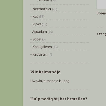
- Neerhofdier
(79)
Boomy
- Kat
(88)
- Vijver
(30)
- Aquarium
(15)
< Vori
- Vogel
(3)
- Knaagdieren
(23)
- Reptielen
(4)
Winkelmandje
Uw winkelmandje is leeg.
Hulp nodig bij het bestellen?