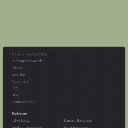
© Uw tuin en Dier 2026
Verkoopsvoorwaarden
Privacy
Levering
Retourneren
FAQ
Blog
Contacteer ons
Barbecue
Uitverkoop...
Kamado Barbecues
Broil King Barbecues
Pellet Barbecues