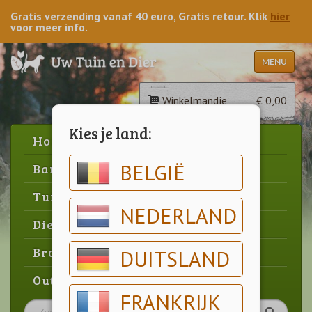
Gratis verzending vanaf 40 euro, Gratis retour. Klik
hier
voor meer info.
MENU
Winkelmandje
€ 0,00
Kies je land:
Home
BELGIË
Barbecue
Tuin
NEDERLAND
Dier
Brood & gebak
DUITSLAND
Outlet
FRANKRIJK