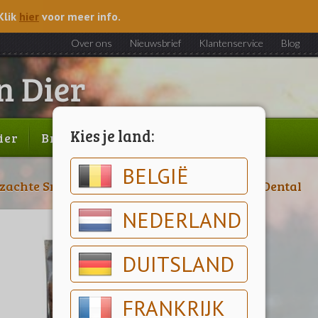
Klik
hier
voor meer info.
Over ons
Nieuwsbrief
Klantenservice
Blog
Kies je land:
ier
Brood & gebak
Outlet
BELGIË
zachte Snacks
>
Chicken Snacks
>
Boomy
>
Dental
NEDERLAND
DUITSLAND
FRANKRIJK