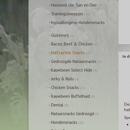
- Huismerk Uw Tuin en Dier
(8)
- Trainingssnoepjes
(16)
- hypoallergene Hondensnacks
(15)
- Glutenvrij
(4)
- Bacon, Beef & Chicken
(6)
- Halfzachte Snacks
(20)
in d
- Gedroogde Natuursnacks
(8)
- Kauwbeen Select Hide
(4)
- Jerky & Rolls
(4)
- Chicken Snacks
(21)
- Kauwbeen Buffelhuid
(9)
Dez
- Dental
(9)
heb
- Natuursnacks Gedroogd
(3)
Spe
- Hondensnacks
(10)