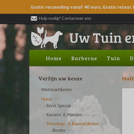
Gratis verzending vanaf 40 euro, Gratis retour. 
Hulp nodig? Contacteer ons
Home
Barbecue
Tuin
D
Verfijn uw keuze
Half
- Winterartikelen
(32)
- Hond
(442)
- Kerst Special
(2)
- Kussens & Manden
(13)
- Belonings- & Kauwartikelen
(104)
- Boomy
(49)