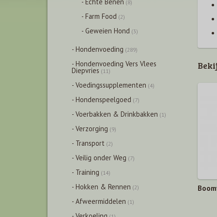
- Echte Benen
(8)
- Farm Food
(2)
- Geweien Hond
(3)
- Hondenvoeding
(289)
- Hondenvoeding Vers Vlees
Beki
Diepvries
(11)
- Voedingssupplementen
(4)
- Hondenspeelgoed
(7)
- Voerbakken & Drinkbakken
(1)
- Verzorging
(9)
- Transport
(2)
- Veilig onder Weg
(7)
- Training
(14)
- Hokken & Rennen
(2)
Boomy
- Afweermiddelen
(1)
- Verkoeling
(1)