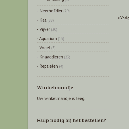
- Neerhofdier
(79)
< Vori
- Kat
(88)
- Vijver
(30)
- Aquarium
(15)
- Vogel
(3)
- Knaagdieren
(23)
- Reptielen
(4)
Winkelmandje
Uw winkelmandje is leeg.
Hulp nodig bij het bestellen?