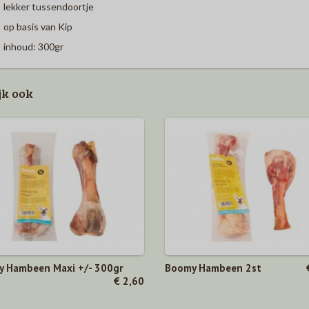
lekker tussendoortje
op basis van Kip
inhoud: 300gr
jk ook
 Hambeen Maxi +/- 300gr
Boomy Hambeen 2st
€ 2,60