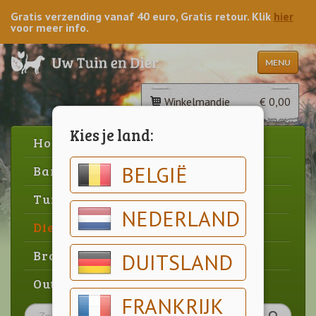
Gratis verzending vanaf 40 euro, Gratis retour. Klik
hier
voor meer info.
MENU
Winkelmandje
€ 0,00
Kies je land:
Home
BELGIË
Barbecue
Tuin
NEDERLAND
Dier
Brood & gebak
DUITSLAND
Outlet
FRANKRIJK