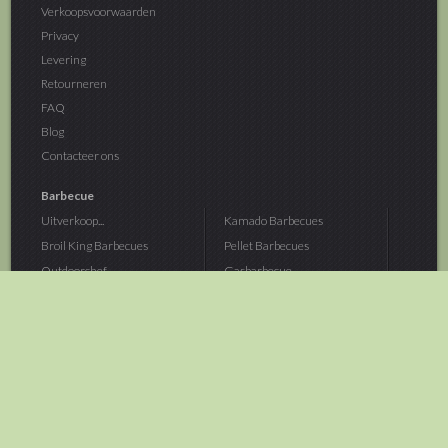
Verkoopsvoorwaarden
Privacy
Levering
Retourneren
FAQ
Blog
Contacteer ons
Barbecue
Uitverkoop...
Kamado Barbecues
Broil King Barbecues
Pellet Barbecues
Outdoorchef...
Gasbarbecue
Monolith Kamado...
Houtskoolbarbecue
The Bastard...
Hout Barbecue
Kamado Joe Barbecue
Vuurschalen &...
Traeger Pellet...
Buitenovens
> Meer categoriën
Tuin
Dier