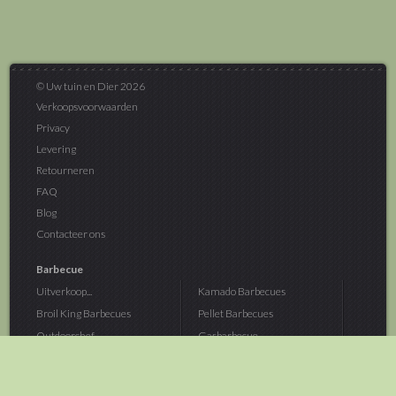
© Uw tuin en Dier 2026
Verkoopsvoorwaarden
Privacy
Levering
Retourneren
FAQ
Blog
Contacteer ons
Barbecue
Uitverkoop...
Kamado Barbecues
Broil King Barbecues
Pellet Barbecues
Outdoorchef...
Gasbarbecue
Monolith Kamado...
Houtskoolbarbecue
The Bastard...
Hout Barbecue