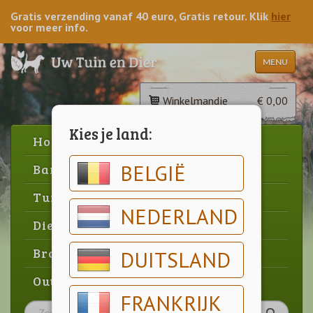
Gratis verzending vanaf 40 euro, Gratis retour. Klik
hier
voor meer info.
MENU
Winkelmandje
€ 0,00
Kies je land:
Home
BELGIË
Barbecue
Tuin
NEDERLAND
Dier
Brood & gebak
DUITSLAND
Outlet
FRANKRIJK