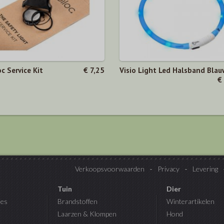
c Service Kit
€ 7,25
Visio Light Led Halsband Blau
€
Verkoopsvoorwaarden
Privacy
Levering
Tuin
Dier
es
Brandstoffen
Winterartikelen
Laarzen & Klompen
Hond