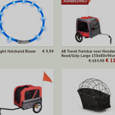
ight Halsband Blauw
€ 9,99
AB Travel Fietskar voor Honde
Rood/Grijs Large 130x80x90c
€ 1
€ 154,95