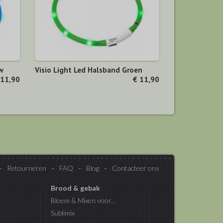
w
Visio Light Led Halsband Groen
 11,90
€ 11,90
Retourneren
FAQ
Blog
Contacteer ons
Brood & gebak
Bloem & Mixen voor...
Sublimix