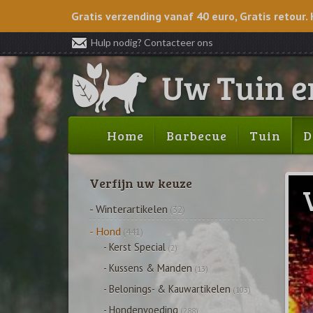
Gratis verzending vanaf 40 euro, Gratis retour. 
Hulp nodig? Contacteer ons
Home
Barbecue
Tuin
D
Verfijn uw keuze
- Winterartikelen
(32)
- Hond
(441)
- Kerst Special
(2)
- Kussens & Manden
(13)
- Belonings- & Kauwartikelen
(103)
- Hondenvoeding
(288)