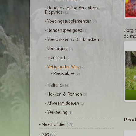
- Hondenvoeding Vers Vlees
Diepvries
(11)
- Voedingssupplementen
(4)
Zorg 
- Hondenspeelgoed
(7)
de me
- Voerbakken & Drinkbakken
(1)
- Verzorging
(9)
- Transport
(2)
- Veilig onder Weg
(7)
- Poepzakjes
(2)
- Training
(14)
- Hokken & Rennen
(2)
- Afweermiddelen
(1)
- Verkoeling
(1)
Prod
- Neerhofdier
(79)
- Kat
(88)