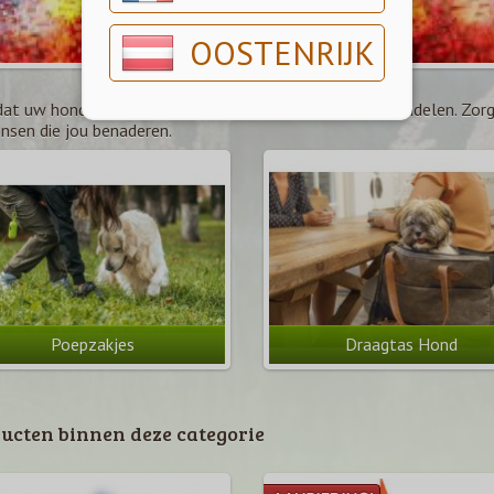
OOSTENRIJK
dat uw hond goed gezien wordt als u 's avonds gaat wandelen. Zorg 
nsen die jou benaderen.
Poepzakjes
Draagtas Hond
ucten binnen deze categorie