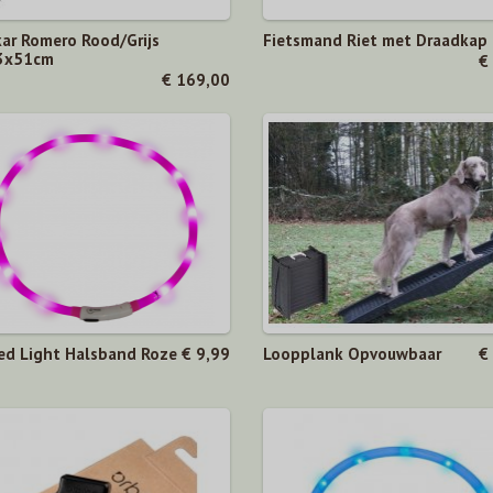
kar Romero Rood/Grijs
Fietsmand Riet met Draadkap
3x51cm
€
€ 169,00
ed Light Halsband Roze
€ 9,99
Loopplank Opvouwbaar
€