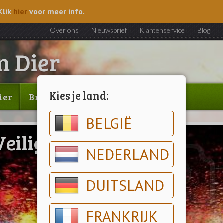
Klik
hier
voor meer info.
Over ons
Nieuwsbrief
Klantenservice
Blog
Kies je land:
ier
Brood & gebak
Outlet
BELGIË
Veilig onder Weg
NEDERLAND
DUITSLAND
FRANKRIJK