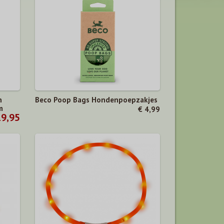
n
Beco Poop Bags Hondenpoepzakjes
m
€ 4,99
19,95