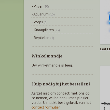
- Vijver
(30)
- Aquarium
(15)
- Vogel
(3)
- Knaagdieren
(23)
- Reptielen
(4)
Led L
Winkelmandje
Uw winkelmandje is leeg.
Hulp nodig bij het bestellen?
Aarzel niet om contact met ons op
te nemen, wij helpen u met plezier
verder. U maakt best gebruik van het
contactformulier
.