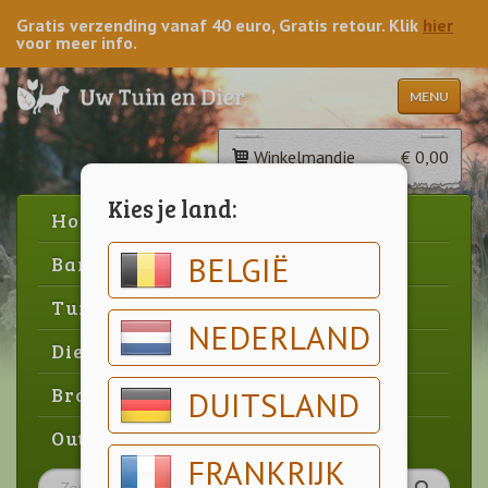
Gratis verzending vanaf 40 euro, Gratis retour. Klik
hier
voor meer info.
MENU
Winkelmandje
€ 0,00
Kies je land:
Home
BELGIË
Barbecue
Tuin
NEDERLAND
Dier
Brood & gebak
DUITSLAND
Outlet
FRANKRIJK