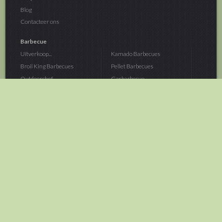
Blog
Contacteer ons
Barbecue
Uitverkoop...
Kamado Barbecues
Broil King Barbecues
Pellet Barbecues
Outdoorchef...
Gasbarbecue
Monolith Kamado...
Houtskoolbarbecue
The Bastard...
Hout Barbecue
Kamado Joe Barbecue
Vuurschalen &...
Traeger Pellet...
Buitenovens
> Meer categoriën
Tuin
Dier
Brandstoffen
Winterartikelen
Laarzen & Klompen
Hond
Brievenbussen
Neerhofdier
Huis & Keuken
Kat